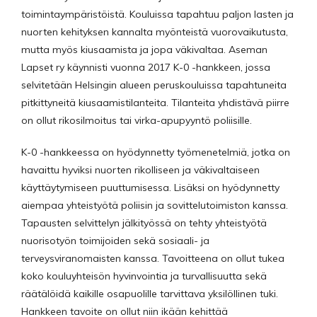
toimintaympäristöistä. Kouluissa tapahtuu paljon lasten ja
nuorten kehityksen kannalta myönteistä vuorovaikutusta,
mutta myös kiusaamista ja jopa väkivaltaa. Aseman
Lapset ry käynnisti vuonna 2017 K-0 -hankkeen, jossa
selvitetään Helsingin alueen peruskouluissa tapahtuneita
pitkittyneitä kiusaamistilanteita. Tilanteita yhdistävä piirre
on ollut rikosilmoitus tai virka-apupyyntö poliisille.
K-0 -hankkeessa on hyödynnetty työmenetelmiä, jotka on
havaittu hyviksi nuorten rikolliseen ja väkivaltaiseen
käyttäytymiseen puuttumisessa. Lisäksi on hyödynnetty
aiempaa yhteistyötä poliisin ja sovittelutoimiston kanssa.
Tapausten selvittelyn jälkityössä on tehty yhteistyötä
nuorisotyön toimijoiden sekä sosiaali- ja
terveysviranomaisten kanssa. Tavoitteena on ollut tukea
koko kouluyhteisön hyvinvointia ja turvallisuutta sekä
räätälöidä kaikille osapuolille tarvittava yksilöllinen tuki.
Hankkeen tavoite on ollut niin ikään kehittää