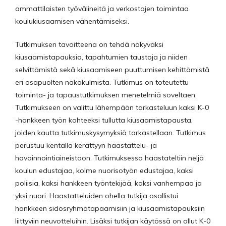
ammattilaisten työvälineitä ja verkostojen toimintaa
koulukiusaamisen vähentämiseksi.
Tutkimuksen tavoitteena on tehdä näkyväksi
kiusaamistapauksia, tapahtumien taustoja ja niiden
selvittämistä sekä kiusaamiseen puuttumisen kehittämistä
eri osapuolten näkökulmista. Tutkimus on toteutettu
toiminta- ja tapaustutkimuksen menetelmiä soveltaen.
Tutkimukseen on valittu lähempään tarkasteluun kaksi K-0
-hankkeen työn kohteeksi tullutta kiusaamistapausta,
joiden kautta tutkimuskysymyksiä tarkastellaan. Tutkimus
perustuu kentällä kerättyyn haastattelu- ja
havainnointiaineistoon. Tutkimuksessa haastateltiin neljä
koulun edustajaa, kolme nuorisotyön edustajaa, kaksi
poliisia, kaksi hankkeen työntekijää, kaksi vanhempaa ja
yksi nuori. Haastatteluiden ohella tutkija osallistui
hankkeen sidosryhmätapaamisiin ja kiusaamistapauksiin
liittyviin neuvotteluihin. Lisäksi tutkijan käytössä on ollut K-0