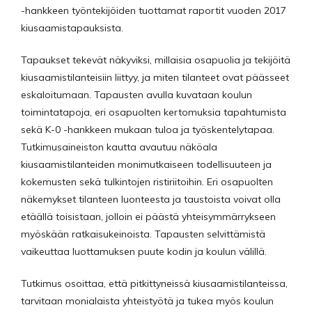
-hankkeen työntekijöiden tuottamat raportit vuoden 2017
kiusaamistapauksista.
Tapaukset tekevät näkyviksi, millaisia osapuolia ja tekijöitä
kiusaamistilanteisiin liittyy, ja miten tilanteet ovat päässeet
eskaloitumaan. Tapausten avulla kuvataan koulun
toimintatapoja, eri osapuolten kertomuksia tapahtumista
sekä K-0 -hankkeen mukaan tuloa ja työskentelytapaa.
Tutkimusaineiston kautta avautuu näköala
kiusaamistilanteiden monimutkaiseen todellisuuteen ja
kokemusten sekä tulkintojen ristiriitoihin. Eri osapuolten
näkemykset tilanteen luonteesta ja taustoista voivat olla
etäällä toisistaan, jolloin ei päästä yhteisymmärrykseen
myöskään ratkaisukeinoista. Tapausten selvittämistä
vaikeuttaa luottamuksen puute kodin ja koulun välillä.
Tutkimus osoittaa, että pitkittyneissä kiusaamistilanteissa,
tarvitaan monialaista yhteistyötä ja tukea myös koulun