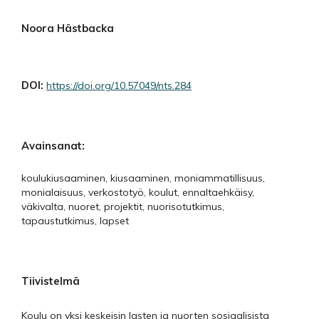
Noora Hästbacka
DOI:
https://doi.org/10.57049/nts.284
Avainsanat:
koulukiusaaminen, kiusaaminen, moniammatillisuus,
monialaisuus, verkostotyö, koulut, ennaltaehkäisy,
väkivalta, nuoret, projektit, nuorisotutkimus,
tapaustutkimus, lapset
Tiivistelmä
Koulu on yksi keskeisin lasten ja nuorten sosiaalisista