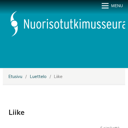
MENU
Etusivu
/
Luettelo
/
Liike
Liike
6 nimikettä