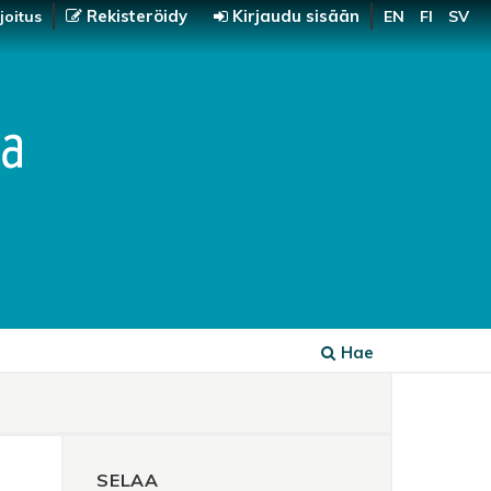
Rekisteröidy
Kirjaudu sisään
joitus
EN
FI
SV
Hae
SELAA