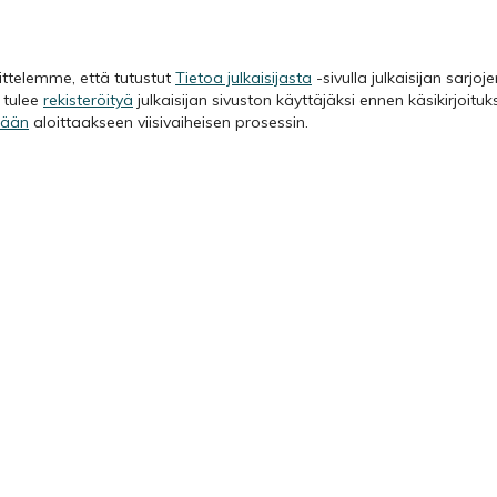
ittelemme, että tutustut
Tietoa julkaisijasta
-sivulla julkaisijan sarjoj
n tulee
rekisteröityä
julkaisijan sivuston käyttäjäksi ennen käsikirjoitu
sään
aloittaakseen viisivaiheisen prosessin.