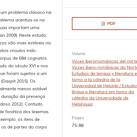
é um problema clássico na
problema acentua-se na
PDF
ínguas importam uma
n 2009). Neste estudo,
os são mais estáveis na
dois crioulos indo-
Volume
corpus de 684 cognatos
Voces iberorrománicas del norte
uês do século XVI e nos
Vozes ibero-românicas do Norte
Estudios de lengua y literatura 
que foram sujeitos a um
torno a la cátedra de la
 (Daspit 2015). Os
Universidad de Helsinki / Estudo
eralmente menos estável
língua e literatura em torno da
a duração da presença
cátedra da Universidade de
Helsínquia
rdoso 2012). Contudo,
ade fonética dos lexemas
Pages
xemplo, os itens de
75-88
 os de partes do corpo