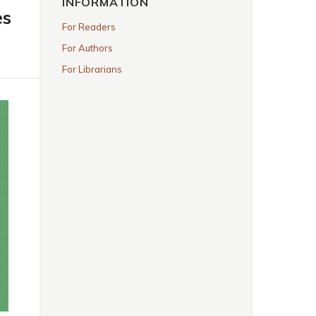
INFORMATION
es
For Readers
For Authors
For Librarians