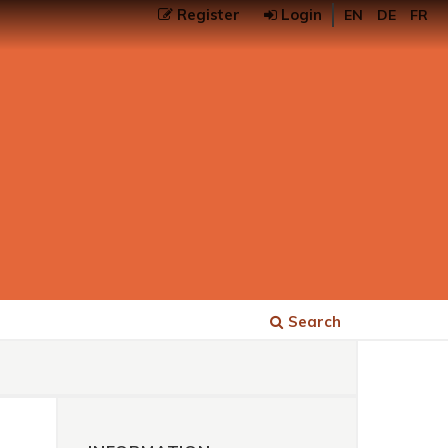
Register
Login
EN
DE
FR
Search