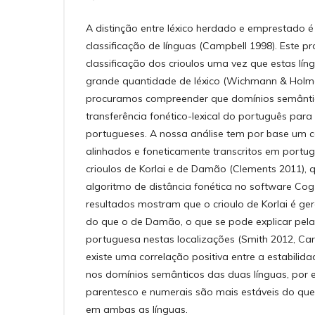
A distinção entre léxico herdado e emprestado 
classificação de línguas (Campbell 1998). Este 
classificação dos crioulos uma vez que estas l
grande quantidade de léxico (Wichmann & Holma
procuramos compreender que domínios semântic
transferência fonético-lexical do português para 
portugueses. A nossa análise tem por base um 
alinhados e foneticamente transcritos em portug
crioulos de Korlai e de Damão (Clements 2011), 
algoritmo de distância fonética no software Cog
resultados mostram que o crioulo de Korlai é g
do que o de Damão, o que se pode explicar pel
portuguesa nestas localizações (Smith 2012, Ca
existe uma correlação positiva entre a estabilid
nos domínios semânticos das duas línguas, por e
parentesco e numerais são mais estáveis do que
em ambas as línguas.