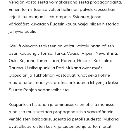
Venäjän vastaisesta voimakassanaisesta propagandasta.
Ennen toimintaansa valtionhallinnon palveluksessa hän
kirjoitti runosarjan Hecatompolis Svionum, jossa
värikkäästi kuvataan Ruotsin kaupunkeja, niiden historiaa
ja hyviä puolia.
Käsillä olevaan teokseen on valittu valtakunnan itäisen
osan kaupungit Tornio, Turku, Vaasa, Viipuri, Nevanlinna,
Oulu, Kajaani, Tammisaari, Porvoo, Helsinki, Käkisalmi,
Rauma, Uusikaupunki ja Pori. Mukana ovat myös
Uppsalan ja Tukholman vastaavat runot sekä kolme
muuta runoelmaa, yksi professorikauteen liittyen ja kaksi
Suuren Pohjan sodan vaiheista.
Kaupunkien historian ja ominaisuuksien ohella monissa
runoissa muistutetaan propagandistisin sanakääntein
venäläisten barbaarisuudesta ja petollisuudesta. Mukana
ovat alkuperäisten käsikirjoitusten pohjalta toimitetut