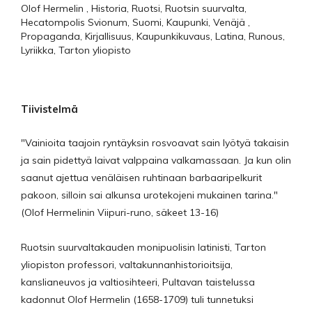
Olof Hermelin , Historia, Ruotsi, Ruotsin suurvalta,
Hecatompolis Svionum, Suomi, Kaupunki, Venäjä ,
Propaganda, Kirjallisuus, Kaupunkikuvaus, Latina, Runous,
Lyriikka, Tarton yliopisto
Tiivistelmä
"Vainioita taajoin ryntäyksin rosvoavat sain lyötyä takaisin
ja sain pidettyä laivat valppaina valkamassaan. Ja kun olin
saanut ajettua venäläisen ruhtinaan barbaaripelkurit
pakoon, silloin sai alkunsa urotekojeni mukainen tarina."
(Olof Hermelinin Viipuri-runo, säkeet 13-16)
Ruotsin suurvaltakauden monipuolisin latinisti, Tarton
yliopiston professori, valtakunnanhistorioitsija,
kanslianeuvos ja valtiosihteeri, Pultavan taistelussa
kadonnut Olof Hermelin (1658-1709) tuli tunnetuksi