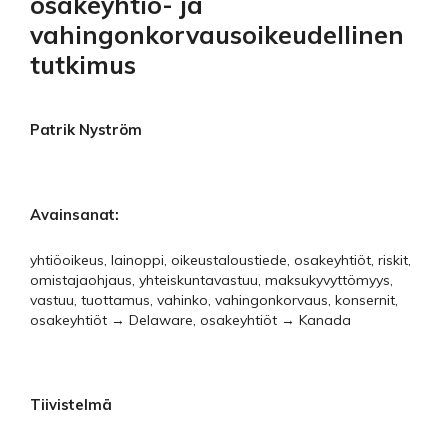
osakeyhtiö- ja
vahingonkorvausoikeudellinen
tutkimus
Patrik Nyström
Avainsanat:
yhtiöoikeus, lainoppi, oikeustaloustiede, osakeyhtiöt, riskit,
omistajaohjaus, yhteiskuntavastuu, maksukyvyttömyys,
vastuu, tuottamus, vahinko, vahingonkorvaus, konsernit,
osakeyhtiöt → Delaware, osakeyhtiöt → Kanada
Tiivistelmä