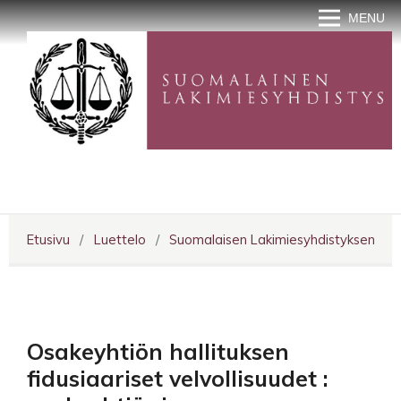
MENU
Etusivu
/
Luettelo
/
Suomalaisen Lakimiesyhdistyksen julka
Osakeyhtiön hallituksen
fidusiaariset velvollisuudet :