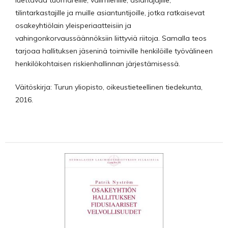
luettavaa tuomareille, välimiehille, asianajajille,
tilintarkastajille ja muille asiantuntijoille, jotka ratkaisevat
osakeyhtiölain yleisperiaatteisiin ja
vahingonkorvaussäännöksiin liittyviä riitoja. Samalla teos
tarjoaa hallituksen jäseninä toimiville henkilöille työvälineen
henkilökohtaisen riskienhallinnan järjestämisessä.
Väitöskirja: Turun yliopisto, oikeustieteellinen tiedekunta,
2016.