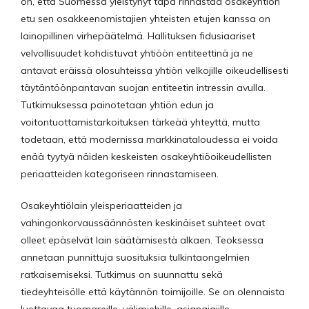
on, että Suomessa yleistynyt tapa rinnastaa osakeyhtiön
etu sen osakkeenomistajien yhteisten etujen kanssa on
lainopillinen virhepäätelmä. Hallituksen fidusiaariset
velvollisuudet kohdistuvat yhtiöön entiteettinä ja ne
antavat eräissä olosuhteissa yhtiön velkojille oikeudellisesti
täytäntöönpantavan suojan entiteetin intressin avulla.
Tutkimuksessa painotetaan yhtiön edun ja
voitontuottamistarkoituksen tärkeää yhteyttä, mutta
todetaan, että modernissa markkinataloudessa ei voida
enää tyytyä näiden keskeisten osakeyhtiöoikeudellisten
periaatteiden kategoriseen rinnastamiseen.
Osakeyhtiölain yleisperiaatteiden ja
vahingonkorvaussäännösten keskinäiset suhteet ovat
olleet epäselvät lain säätämisestä alkaen. Teoksessa
annetaan punnittuja suosituksia tulkintaongelmien
ratkaisemiseksi. Tutkimus on suunnattu sekä
tiedeyhteisölle että käytännön toimijoille. Se on olennaista