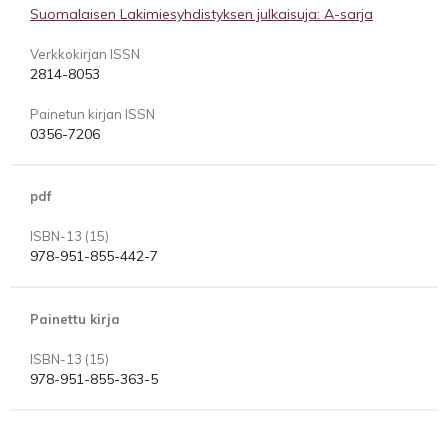
Suomalaisen Lakimiesyhdistyksen julkaisuja: A-sarja
Verkkokirjan ISSN
2814-8053
Painetun kirjan ISSN
0356-7206
pdf
ISBN-13 (15)
978-951-855-442-7
Painettu kirja
ISBN-13 (15)
978-951-855-363-5