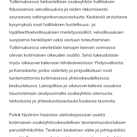
Tutkimuksessa tarkastellaan osakeyhtiön hallituksen
fidusiaarisia velvollisuuksia ja niiden rikkomisesta
seuraavaa vahingonkorvausvastuuta. Keskeisiä arvioitavia
kysymyksiä ovat hallituksen huolellisuus- ja
lojaliteettivelvollisuuksien merkityssisällöt, velvollisuuksien
suojaama henkilöpiiri sekä vastuun toteuttaminen.
Tutkimuksessa selvitetään lainopin keinoin voimassa
olevan kotimaisen oikeuden sisältö. Siinä tukeudutaan
myös oikeusvertailevaan lähdeaineistoon Yhdysvalloista
ja Kanadasta, jonka sääntely ja prejudikatuuri ovat
tuntemattomia kotimaisessa yhtiöoikeudellisessa
keskustelussa. Lainopillisia ja oikeusvertailevia osuuksia
taustoitetaan analysoimalla osakeyhtiön olemusta,
tarkoitusta ja yhteiskuntavastuuta koskevia teorioita.
Patrik Nyström haastaa väitöskirjassaan useita
kotimaisen osakeyhtiöoikeudellisen teorianmuodostuksen
peruslähtökohtia. Teoksen keskeinen väite ja johtopäätös