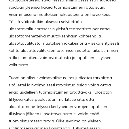
voidaan yleensä hakea tuomioistuimen ratkaisuun.
Ensimmäisenä muutoksenhakuasteena on hovioikeus.
Tässä väitöstutkimuksessa selvitetään
ulosottovalitusprosessin yleistä teoreettista perustaa –
ulosottomenettelyä muutoksenhaun kohteena ja
ulosottovalitusta muutoksenhakukeinona – sekä erityisesti
kahta ulosottovalituksen tutkimisen estettä: aikaisemman
ratkaisun oikeusvoimavaikutusta ja lopullisen tilityksen
vaikutusta.
Tuomion oikeusvoimavaikutus (res judicata) tarkoittaa
sitä, ettei lainvoimaisesti ratkaistua asiaa voida ottaa
enää uudelleen tuomioistuimen tutkittavaksi. Ulosoton
tilitysvaikutus puolestaan merkitsee sitä, että
ulosottomenettelyssä kertyneiden varojen lopullisen
tilityksen jälkeen ulosottovalitusta ei voida enää
tuomioistuimessa tutkia. Oikeusvoima on yleinen
siviiliprosessuaalinen konstruktio. Tutkimuksessa