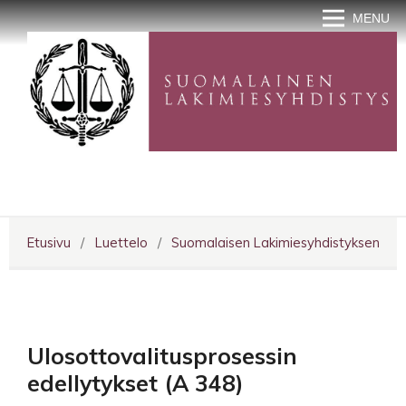
MENU
Etusivu
/
Luettelo
/
Suomalaisen Lakimiesyhdistyksen julka
Ulosottovalitusprosessin
edellytykset (A 348)