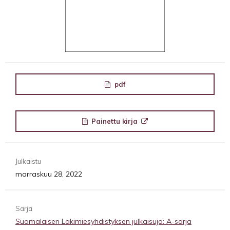
pdf
Painettu kirja
Julkaistu
marraskuu 28, 2022
Sarja
Suomalaisen Lakimiesyhdistyksen julkaisuja: A-sarja