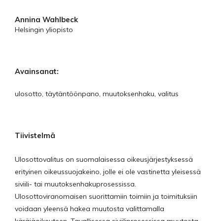
Annina Wahlbeck
Helsingin yliopisto
Avainsanat:
ulosotto, täytäntöönpano, muutoksenhaku, valitus
Tiivistelmä
Ulosottovalitus on suomalaisessa oikeusjärjestyksessä
erityinen oikeussuojakeino, jolle ei ole vastinetta yleisessä
siviili- tai muutoksenhakuprosessissa.
Ulosottoviranomaisen suorittamiin toimiin ja toimituksiin
voidaan yleensä hakea muutosta valittamalla
käräjäoikeuteen. Tavallisessa siviiliprosessissa muutosta