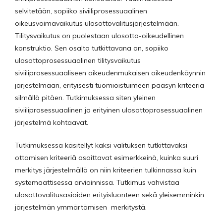
selvitetään, sopiiko siviiliprosessuaalinen
oikeusvoimavaikutus ulosottovalitusjärjestelmään.
Tilitysvaikutus on puolestaan ulosotto-oikeudellinen
konstruktio. Sen osalta tutkittavana on, sopiiko
ulosottoprosessuaalinen tilitysvaikutus
siviiliprosessuaaliseen oikeudenmukaisen oikeudenkäynnin
järjestelmään, erityisesti tuomioistuimeen pääsyn kriteeriä
silmällä pitäen. Tutkimuksessa siten yleinen
siviiliprosessuaalinen ja erityinen ulosottoprosessuaalinen
järjestelmä kohtaavat.
Tutkimuksessa käsitellyt kaksi valituksen tutkittavaksi
ottamisen kriteeriä osoittavat esimerkkeinä, kuinka suuri
merkitys järjestelmällä on niin kriteerien tulkinnassa kuin
systemaattisessa arvioinnissa. Tutkimus vahvistaa
ulosottovalitusasioiden erityisluonteen sekä yleisemminkin
järjestelmän ymmärtämisen merkitystä.