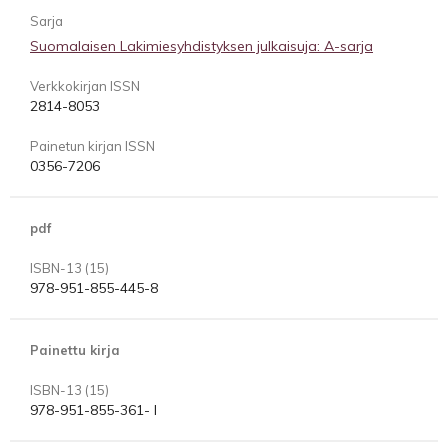
Sarja
Suomalaisen Lakimiesyhdistyksen julkaisuja: A-sarja
Verkkokirjan ISSN
2814-8053
Painetun kirjan ISSN
0356-7206
pdf
ISBN-13 (15)
978-951-855-445-8
Painettu kirja
ISBN-13 (15)
978-951-855-361- I