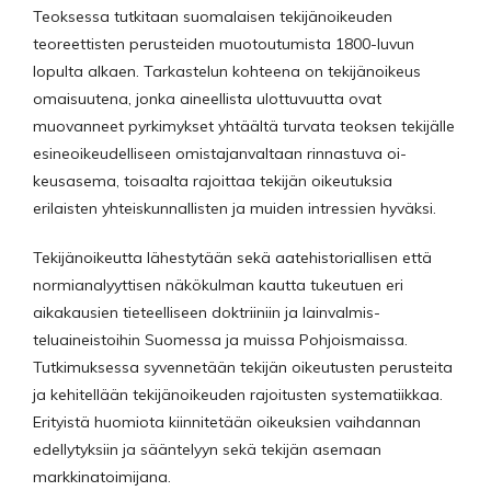
Teoksessa tutkitaan suomalaisen tekijänoikeuden
teoreettisten perusteiden muo­toutumista 1800-luvun
lopulta alkaen. Tarkastelun kohteena on tekijänoikeus
omaisuutena, jonka aineellista ulottuvuutta ovat
muovanneet pyrkimykset yhtääl­tä turvata teoksen tekijälle
esineoikeudelliseen omistajanvaltaan rinnastuva oi­
keusasema, toisaalta rajoittaa tekijän oikeutuksia
erilaisten yhteiskunnallisten ja muiden intressien hyväksi.
Tekijänoikeutta lähestytään sekä aatehistoriallisen että
normianalyyttisen nä­kökulman kautta tukeutuen eri
aikakausien tieteelliseen doktriiniin ja lainvalmis­
teluaineistoihin Suomessa ja muissa Pohjoismaissa.
Tutkimuksessa syvennetään tekijän oikeutusten perusteita
ja kehitellään tekijänoikeuden rajoitusten systema­tiikkaa.
Erityistä huomiota kiinnitetään oikeuksien vaihdannan
edellytyksiin ja sääntelyyn sekä tekijän asemaan
markkinatoimijana.