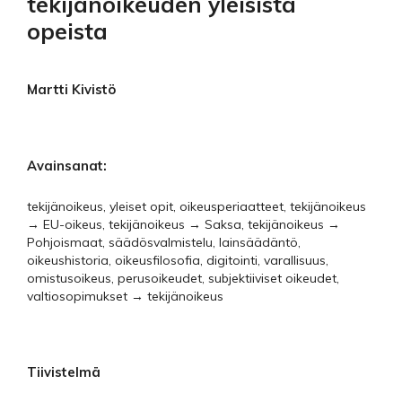
tekijänoikeuden yleisistä
opeista
Martti Kivistö
Avainsanat:
tekijänoikeus, yleiset opit, oikeusperiaatteet, tekijänoikeus
→ EU-oikeus, tekijänoikeus → Saksa, tekijänoikeus →
Pohjoismaat, säädösvalmistelu, lainsäädäntö,
oikeushistoria, oikeusfilosofia, digitointi, varallisuus,
omistusoikeus, perusoikeudet, subjektiiviset oikeudet,
valtiosopimukset → tekijänoikeus
Tiivistelmä