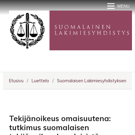
MENU
Etusivu
/
Luettelo
/
Suomalaisen Lakimiesyhdistyksen julka
Tekijänoikeus omaisuutena:
tutkimus suomalaisen