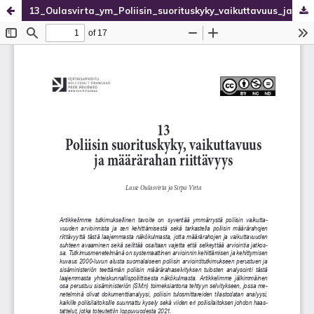
13_Oulasvirta_ym_Poliisin_suorituskyky_vaikuttavuus_ja_maararahan_riittavyys.pdf