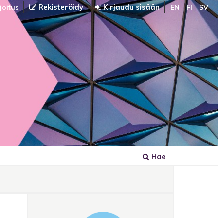
Rekisteröidy
Kirjaudu sisään
joitus
EN
FI
SV
Hae