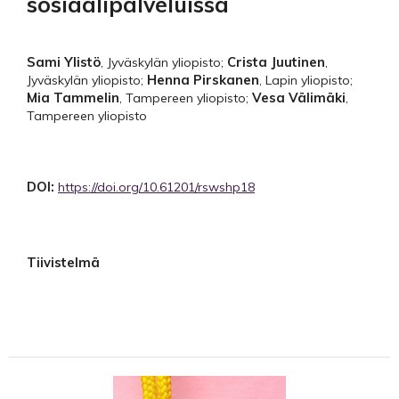
sosiaalipalveluissa
Sami Ylistö
Crista Juutinen
,
Jyväskylän yliopisto
;
,
Henna Pirskanen
Jyväskylän yliopisto
;
,
Lapin yliopisto
;
Mia Tammelin
Vesa Välimäki
,
Tampereen yliopisto
;
,
Tampereen yliopisto
DOI:
https://doi.org/10.61201/rswshp18
Tiivistelmä