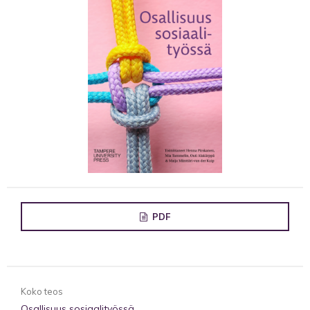
PDF
Koko teos
Osallisuus sosiaalityössä