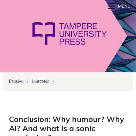
MENU
Etusivu
/
Luettelo
/
Conclusion: Why humour? Why
AI? And what is a sonic