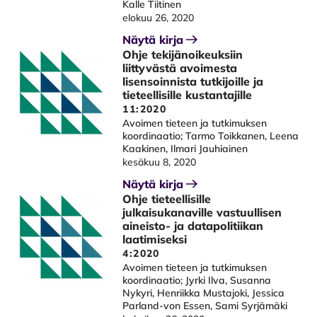
Kalle Tiitinen
elokuu 26, 2020
Näytä kirja
Ohje tekijänoikeuksiin
liittyvästä avoimesta
lisensoinnista tutkijoille ja
tieteellisille kustantajille
11:2020
Avoimen tieteen ja tutkimuksen
koordinaatio; Tarmo Toikkanen, Leena
Kaakinen, Ilmari Jauhiainen
kesäkuu 8, 2020
Näytä kirja
Ohje tieteellisille
julkaisukanaville vastuullisen
aineisto- ja datapolitiikan
laatimiseksi
4:2020
Avoimen tieteen ja tutkimuksen
koordinaatio; Jyrki Ilva, Susanna
Nykyri, Henriikka Mustajoki, Jessica
Parland-von Essen, Sami Syrjämäki