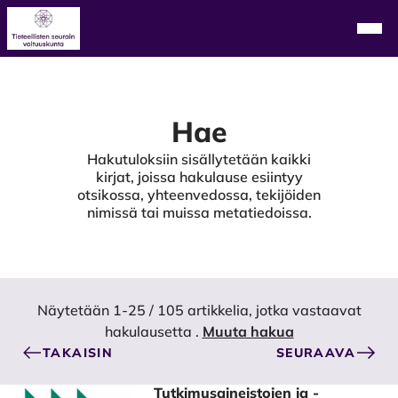
Alkuun
Navi
Hae
Hakutuloksiin sisällytetään kaikki
kirjat, joissa hakulause esiintyy
otsikossa, yhteenvedossa, tekijöiden
nimissä tai muissa metatiedoissa.
Näytetään 1-25 / 105 artikkelia, jotka vastaavat
hakulausetta
.
Muuta hakua
TAKAISIN
SEURAAVA
Tutkimusaineistojen ja -
Hakutulokset