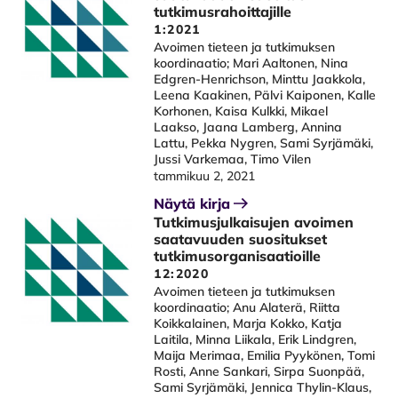
tutkimusrahoittajille
1:2021
Avoimen tieteen ja tutkimuksen
koordinaatio; Mari Aaltonen, Nina
Edgren-Henrichson, Minttu Jaakkola,
Leena Kaakinen, Pälvi Kaiponen, Kalle
Korhonen, Kaisa Kulkki, Mikael
Laakso, Jaana Lamberg, Annina
Lattu, Pekka Nygren, Sami Syrjämäki,
Jussi Varkemaa, Timo Vilen
tammikuu 2, 2021
Näytä kirja
Tutkimusjulkaisujen avoimen
saatavuuden suositukset
tutkimusorganisaatioille
12:2020
Avoimen tieteen ja tutkimuksen
koordinaatio; Anu Alaterä, Riitta
Koikkalainen, Marja Kokko, Katja
Laitila, Minna Liikala, Erik Lindgren,
Maija Merimaa, Emilia Pyykönen, Tomi
Rosti, Anne Sankari, Sirpa Suonpää,
Sami Syrjämäki, Jennica Thylin-Klaus,