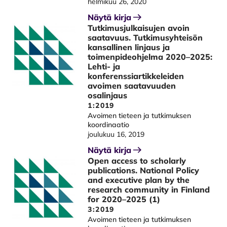
helmikuu 26, 2020
Näytä kirja
Tutkimusjulkaisujen avoin
saatavuus. Tutkimusyhteisön
kansallinen linjaus ja
toimenpideohjelma 2020–2025:
Lehti- ja
konferenssiartikkeleiden
avoimen saatavuuden
osalinjaus
1:2019
Avoimen tieteen ja tutkimuksen
koordinaatio
joulukuu 16, 2019
Näytä kirja
Open access to scholarly
publications. National Policy
and executive plan by the
research community in Finland
for 2020–2025 (1)
3:2019
Avoimen tieteen ja tutkimuksen