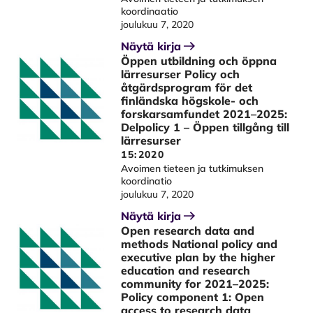
koordinaatio
joulukuu 7, 2020
Näytä kirja
Öppen utbildning och öppna
lärresurser Policy och
åtgärdsprogram för det
finländska högskole- och
forskarsamfundet 2021–2025:
Delpolicy 1 – Öppen tillgång till
lärresurser
15:2020
Avoimen tieteen ja tutkimuksen
koordinatio
joulukuu 7, 2020
Näytä kirja
Open research data and
methods National policy and
executive plan by the higher
education and research
community for 2021–2025:
Policy component 1: Open
access to research data