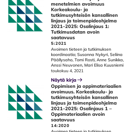
menetelmien avoimuus
Korkeakoulu- ja
tutkimusyhteisön kansallinen
linjaus ja toimenpideohjelma
2021–2025: Osalinjaus 1:
Tutkimusdatan avoin
saatavuus
5:2021
Avoimen tieteen ja tutkimuksen
koordinaatio; Susanna Nykyri, Seliina
Päällysaho, Tomi Rosti, Anne Sunikka,
Anssi Neuvonen, Mari Elisa Kuusniemi
toukokuu 4, 2021
Näytä kirja
Oppimisen ja oppimateriaalien
avoimuus. Korkeakoulu- ja
tutkimusyhteisön kansallinen
linjaus ja toimenpideohjelma
2021–2025: Osalinjaus 1 –
Oppimateriaalien avoin
saatavuus
14:2020
Avoimen tieteen ja tutkimuksen