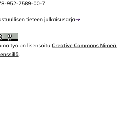
78-952-7589-00-7
stuullisen tieteen julkaisusarja
ämä työ on lisensoitu
Creative Commons Nimeä 4
senssillä
.