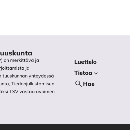
ltuuskunta
V) on merkittävä ja
Luettelo
joittamista ja
Tietoa
 Valtuuskunnan yhteydessä
Tietoa julkaisijasta
Hae
unta, Tiedonjulkistamisen
isäksi TSV vastaa avoimen
Käsikirjoitukset
Tietosuojaseloste
Yhteystiedot