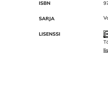
ISBN
9
Va
SARJA
LISENSSI
T
li