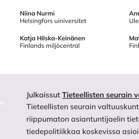
Niina Nurmi
An
Helsingfors uiniversitet
Ule
Katja Hilska-Keinänen
Mat
Finlands miljöcentral
Fin
Julkaissut
Tieteellisten seurain 
Tieteellisten seurain valtuuskun
riippumaton asiantuntijaelin tie
tiedepolitiikkaa koskevissa asi