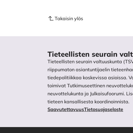
Takaisin ylös
Tieteellisten seurain va
Tieteellisten seurain valtuuskunta (TS
riippumaton asiantuntijaelin tieteenhar
tiedepolitiikkaa koskevissa asioissa.
toimivat Tutkimuseettinen neuvotteluk
neuvottelukunta ja Julkaisufoorumi. L
tieteen kansallisesta koordinoinnista.
Saavutettavuus
Tietosuojaseloste