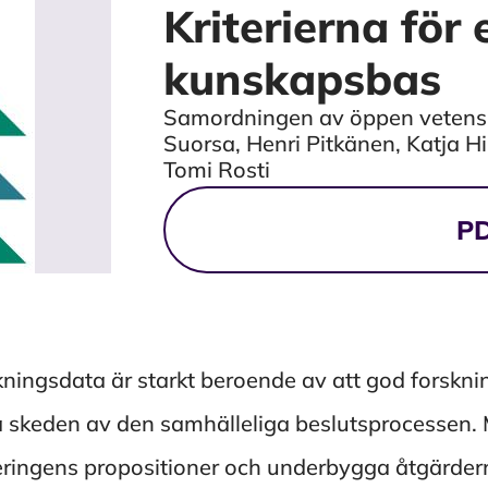
Kriterierna för
kunskapsbas
Samordningen av öppen vetensk
Suorsa, Henri Pitkänen, Katja H
Tomi Rosti
Tiedostolataukset
P
ningsdata är starkt beroende av att god forsknin
ika skeden av den samhälleliga beslutsprocessen
geringens propositioner och underbygga åtgärder