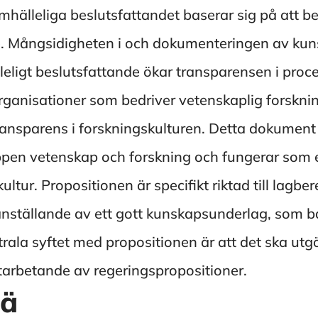
samhälleliga beslutsfattandet baserar sig på att b
. Mångsidigheten i och dokumenteringen av ku
ligt beslutsfattande ökar transparensen i proc
ganisationer som bedriver vetenskaplig forsknin
 transparens i forskningskulturen. Detta dokument
pen vetenskap och forskning och fungerar som 
ultur. Propositionen är specifikt riktad till lagb
nställande av ett gott kunskapsunderlag, som ba
trala syftet med propositionen är att det ska ut
utarbetande av regeringspropositioner.
tä