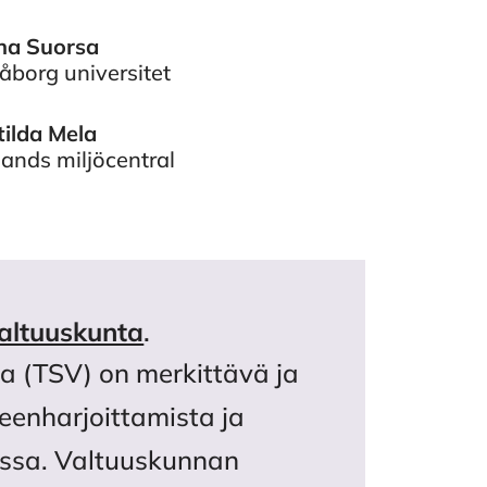
na Suorsa
åborg universitet
ilda Mela
lands miljöcentral
valtuuskunta
.
ta (TSV) on merkittävä ja
teenharjoittamista ja
oissa. Valtuuskunnan