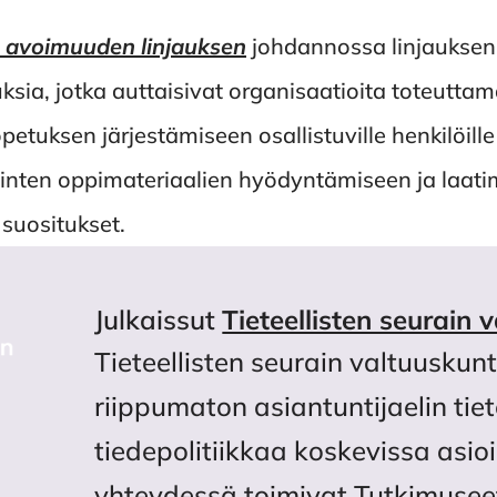
n avoimuuden linjauksen
johdannossa linjauksen
tuksia, jotka auttaisivat organisaatioita toteutta
 opetuksen järjestämiseen osallistuville henkilöil
inten oppimateriaalien hyödyntämiseen ja laati
 suositukset.
Julkaissut
Tieteellisten seurain 
Tieteellisten seurain valtuuskun
riippumaton asiantuntijaelin tie
tiedepolitiikkaa koskevissa asi
yhteydessä toimivat Tutkimusee