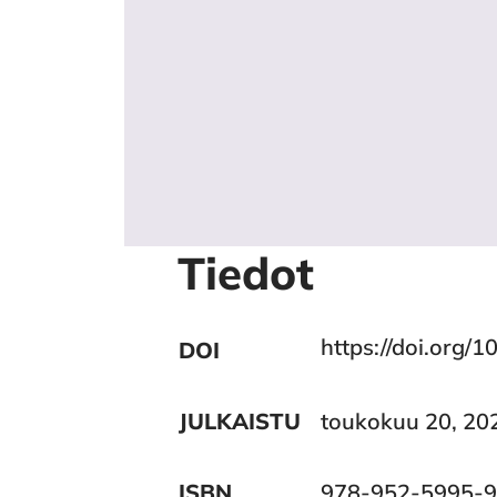
Tiedot
https://doi.org/1
DOI
JULKAISTU
toukokuu 20, 20
ISBN
978-952-5995-9