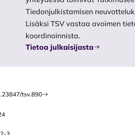
Tiedonjulkistamisen neuvotteluk
Lisäksi TSV vastaa avoimen tiet
koordinoinnista.
Tietoa julkaisijasta
0.23847/tsv.890
24
2-3