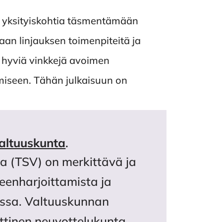
 yksityiskohtia täsmentämään
maan linjauksen toimenpiteitä ja
le hyviä vinkkejä avoimen
miseen. Tähän julkaisuun on
valtuuskunta
.
ta (TSV) on merkittävä ja
teenharjoittamista ja
oissa. Valtuuskunnan
ttinen neuvottelukunta,