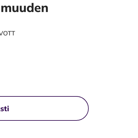
imuuden
AVOTT
sti