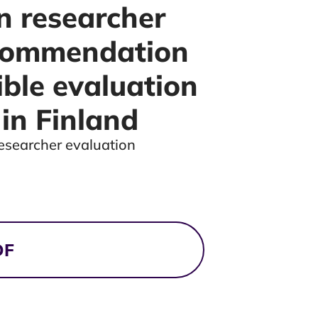
n researcher
ecommendation
ible evaluation
 in Finland
esearcher evaluation
DF