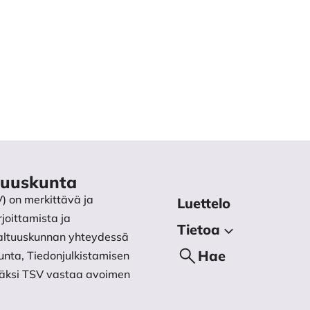
ltuuskunta
V) on merkittävä ja
Luettelo
joittamista ja
Tietoa
 Valtuuskunnan yhteydessä
Tietoa julkaisijasta
Hae
unta, Tiedonjulkistamisen
isäksi TSV vastaa avoimen
Käsikirjoitukset
Tietosuojaseloste