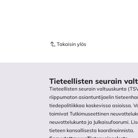
Takaisin ylös
Tieteellisten seurain va
Tieteellisten seurain valtuuskunta (TS
riippumaton asiantuntijaelin tieteenhar
tiedepolitiikkaa koskevissa asioissa.
toimivat Tutkimuseettinen neuvotteluk
neuvottelukunta ja Julkaisufoorumi. L
tieteen kansallisesta koordinoinnista.