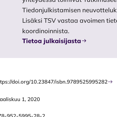
Tiedonjulkistamisen neuvotteluk
Lisäksi TSV vastaa avoimen tiet
koordinoinnista.
Tietoa julkaisijasta
ttps://doi.org/10.23847/isbn.9789525995282
aaliskuu 1, 2020
78-952-5995-28-2