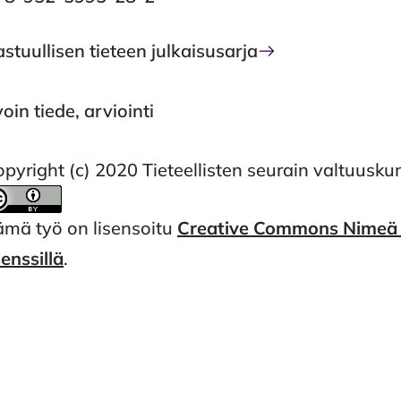
stuullisen tieteen julkaisusarja
oin tiede, arviointi
pyright (c) 2020 Tieteellisten seurain valtuusku
ämä työ on lisensoitu
Creative Commons Nimeä 4
senssillä
.