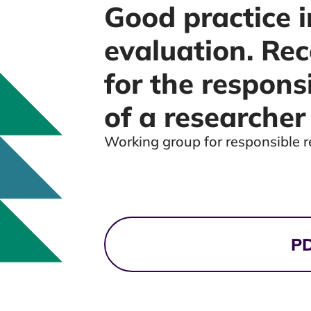
Good practice i
evaluation. R
for the respons
of a researcher
Working group for responsible r
Tiedostolataukset
P