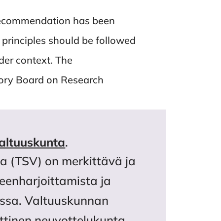
s recommendation has been
 principles should be followed
der context. The
sory Board on Research
valtuuskunta
.
ta (TSV) on merkittävä ja
teenharjoittamista ja
oissa. Valtuuskunnan
ttinen neuvottelukunta,