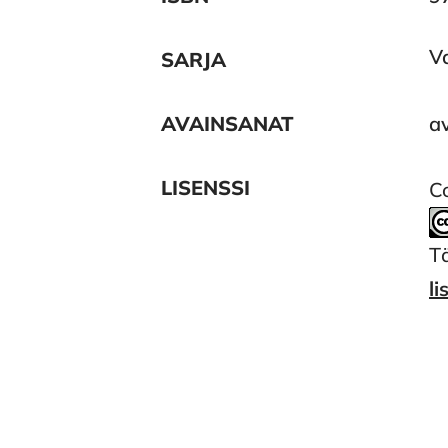
Va
SARJA
AVAINSANAT
av
LISENSSI
Co
T
li