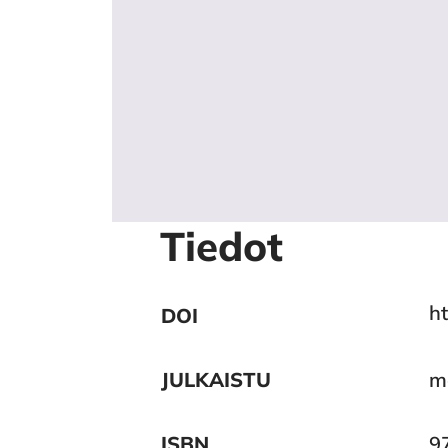
Tiedot
h
DOI
JULKAISTU
m
ISBN
9