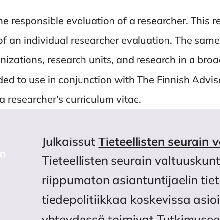
he responsible evaluation of a researcher. Thi
of an individual researcher evaluation. The same
izations, research units, and research in a broa
d to use in conjunction with The Finnish Advi
a researcher’s curriculum vitae.
Julkaissut
Tieteellisten seurain 
Tieteellisten seurain valtuuskun
riippumaton asiantuntijaelin tie
tiedepolitiikkaa koskevissa asi
yhteydessä toimivat Tutkimusee