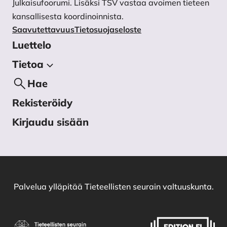
Julkaisufoorumi. Lisäksi TSV vastaa avoimen tieteen
kansallisesta koordinoinnista.
Saavutettavuus
Tietosuojaseloste
Luettelo
Tietoa
Tietoa julkaisijasta
Hae
Käsikirjoitukset
Rekisteröidy
Tietosuojaseloste
Kirjaudu sisään
Yhteystiedot
Palvelua ylläpitää
Tieteellisten seurain valtuuskunta
.