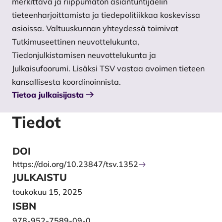
merkittävä ja riippumaton asiantuntijaelin
yhteisöllinen toimintaympäristö on edellytys
tieteenharjoittamista ja tiedepolitiikkaa koskevissa
asiantuntijatyölle ja avoimelle tiedeviestinnälle.
asioissa. Valtuuskunnan yhteydessä toimivat
Tutkimuseettinen neuvottelukunta,
Tiedonjulkistamisen neuvottelukunta ja
Julkaisufoorumi. Lisäksi TSV vastaa avoimen tieteen
kansallisesta koordinoinnista.
Tietoa julkaisijasta
Tiedot
DOI
https://doi.org/10.23847/tsv.1352
JULKAISTU
toukokuu 15, 2025
ISBN
978-952-7589-09-0