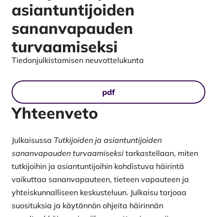
asiantuntijoiden
sananvapauden
turvaamiseksi
Tiedonjulkistamisen neuvottelukunta
Tiedostolataukset
pdf
Yhteenveto
Julkaisussa
Tutkijoiden ja asiantuntijoiden
sananvapauden turvaamiseksi
tarkastellaan, miten
tutkijoihin ja asiantuntijoihin kohdistuva häirintä
vaikuttaa sananvapauteen, tieteen vapauteen ja
yhteiskunnalliseen keskusteluun. Julkaisu tarjoaa
suosituksia ja käytännön ohjeita häirinnän