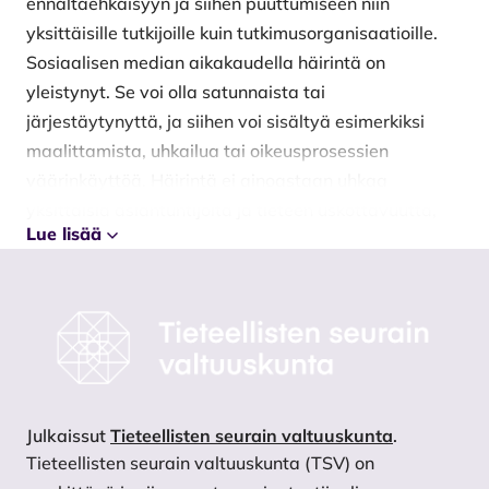
ennaltaehkäisyyn ja siihen puuttumiseen niin
yksittäisille tutkijoille kuin tutkimusorganisaatioille.
Sosiaalisen median aikakaudella häirintä on
yleistynyt. Se voi olla satunnaista tai
järjestäytynyttä, ja siihen voi sisältyä esimerkiksi
maalittamista, uhkailua tai oikeusprosessien
väärinkäyttöä. Häirintä ei ainoastaan uhkaa
yksittäisiä asiantuntijoita ja tieteen uskottavuutta,
Lue lisää
vaan se voi myös johtaa itsesensuuriin: tutkijat
saattavat välttää tietyistä aiheista puhumista tai
vetäytyä julkisesta keskustelusta.
Julkaisun suosituksissa painotetaan valtakunnallisen
tukirakenteen perustamista, vapaina toimivien
tutkijoiden parempaa suojaa sekä tiedeviestintään ja
häirinnältä suojautumiseen liittyvän koulutuksen
Julkaissut
Tieteellisten seurain valtuuskunta
.
sisällyttämistä osaksi tutkijankoulutusta. Tärkein
Tieteellisten seurain valtuuskunta (TSV) on
viesti on: ketään ei saa jättää yksin. Turvallinen ja