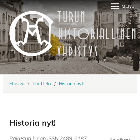
MENU
Etusivu
/
Luettelo
/
Historia nyt!
Historia nyt!
Painetun kirjan ISSN 2489-6187
0 nimikettä