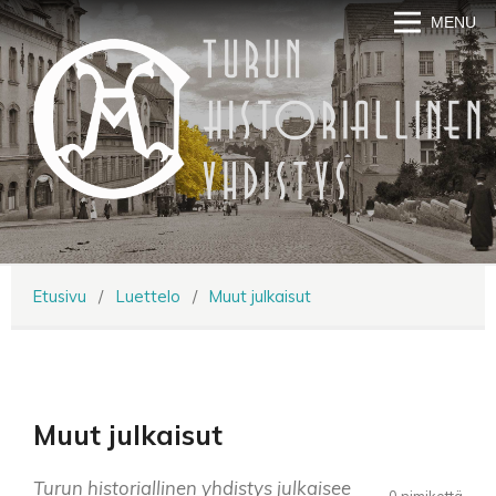
MENU
Etusivu
/
Luettelo
/
Muut julkaisut
Muut julkaisut
Turun historiallinen yhdistys julkaisee
0 nimikettä