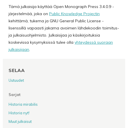
Tämä julkaisija käyttää Open Monograph Press 3.4.0.9 -
järjestelmää, joka on
Public Knowledge Projectin
kehittämä, tukema ja GNU General Public License -
lisenssillä vapaasti jakama avoimen lähdekoodin toimitus-
ja julkaisuohjelmisto. Julkaisijaa ja käsikirjoituksia
koskevissa kysymyksissä tulee olla
yhteydessä suoraan
julkaisijaan
.
SELAA
Uutuudet
Sarjat
Historia mirabilis
Historia nyt!
Muut julkaisut