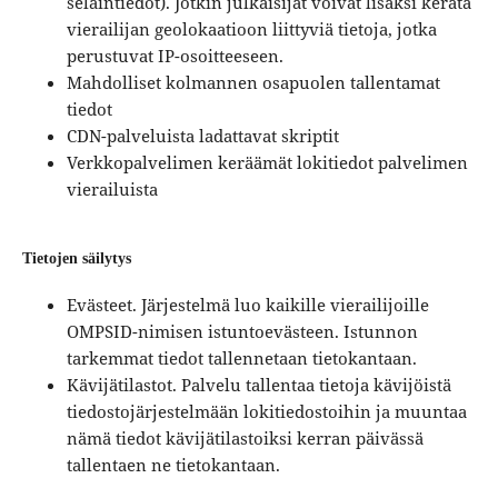
selaintiedot). Jotkin julkaisijat voivat lisäksi kerätä
vierailijan geolokaatioon liittyviä tietoja, jotka
perustuvat IP-osoitteeseen.
Mahdolliset kolmannen osapuolen tallentamat
tiedot
CDN-palveluista ladattavat skriptit
Verkkopalvelimen keräämät lokitiedot palvelimen
vierailuista
Tietojen säilytys
Evästeet. Järjestelmä luo kaikille vierailijoille
OMPSID-nimisen istuntoevästeen. Istunnon
tarkemmat tiedot tallennetaan tietokantaan.
Kävijätilastot. Palvelu tallentaa tietoja kävijöistä
tiedostojärjestelmään lokitiedostoihin ja muuntaa
nämä tiedot kävijätilastoiksi kerran päivässä
tallentaen ne tietokantaan.