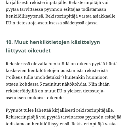
kirjallisesti rekisterinpitäjälle. Rekisterinpitäjä voi
pyytää tarvittaessa pyynnön esittäjää todistamaan
henkilöllisyytensä. Rekisterinpitäjä vastaa asiakkaalle
EU:n tietosuoja-asetuksessa säädetyssä ajassa.
10. Muut henkilötietojen käsittelyyn
liittyvät oikeudet
Rekisterissä olevalla henkilöllä on oikeus pyytää häntä
koskevien henkilötietojen poistamista rekisteristä
(”oikeus tulla unohdetuksi”) kuitenkin huomioon
ottaen kohdassa 5 mainitut näkökohdat. Niin ikään
rekisteröidyillä on muut EU:n yleisen tietosuoja-
asetuksen mukaiset oikeudet.
Pyynnöt tulee lähettää kirjallisesti rekisterinpitäjälle.
Rekisterinpitäjä voi pyytää tarvittaessa pyynnön esittäjää
todistamaan henkilöllisyytensä. Rekisterinpitäjä vastaa