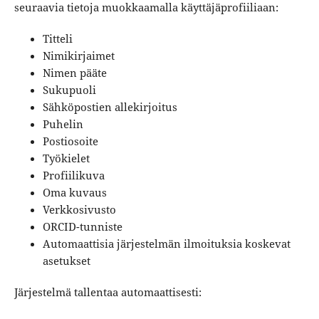
seuraavia tietoja muokkaamalla käyttäjäprofiiliaan:
Titteli
Nimikirjaimet
Nimen pääte
Sukupuoli
Sähköpostien allekirjoitus
Puhelin
Postiosoite
Työkielet
Profiilikuva
Oma kuvaus
Verkkosivusto
ORCID-tunniste
Automaattisia järjestelmän ilmoituksia koskevat
asetukset
Järjestelmä tallentaa automaattisesti: