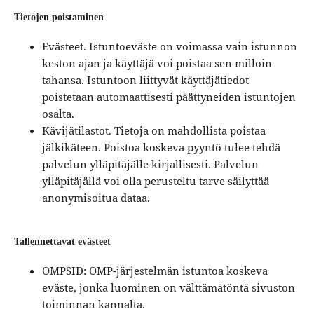
Tietojen poistaminen
Evästeet. Istuntoeväste on voimassa vain istunnon
keston ajan ja käyttäjä voi poistaa sen milloin
tahansa. Istuntoon liittyvät käyttäjätiedot
poistetaan automaattisesti päättyneiden istuntojen
osalta.
Kävijätilastot. Tietoja on mahdollista poistaa
jälkikäteen. Poistoa koskeva pyyntö tulee tehdä
palvelun ylläpitäjälle kirjallisesti. Palvelun
ylläpitäjällä voi olla perusteltu tarve säilyttää
anonymisoitua dataa.
Tallennettavat evästeet
OMPSID: OMP-järjestelmän istuntoa koskeva
eväste, jonka luominen on välttämätöntä sivuston
toiminnan kannalta.