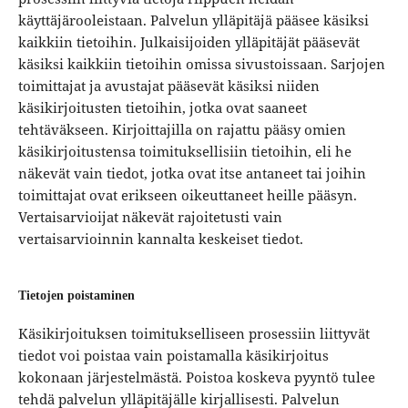
käyttäjärooleistaan. Palvelun ylläpitäjä pääsee käsiksi
kaikkiin tietoihin. Julkaisijoiden ylläpitäjät pääsevät
käsiksi kaikkiin tietoihin omissa sivustoissaan. Sarjojen
toimittajat ja avustajat pääsevät käsiksi niiden
käsikirjoitusten tietoihin, jotka ovat saaneet
tehtäväkseen. Kirjoittajilla on rajattu pääsy omien
käsikirjoitustensa toimituksellisiin tietoihin, eli he
näkevät vain tiedot, jotka ovat itse antaneet tai joihin
toimittajat ovat erikseen oikeuttaneet heille pääsyn.
Vertaisarvioijat näkevät rajoitetusti vain
vertaisarvioinnin kannalta keskeiset tiedot.
Tietojen poistaminen
Käsikirjoituksen toimitukselliseen prosessiin liittyvät
tiedot voi poistaa vain poistamalla käsikirjoitus
kokonaan järjestelmästä. Poistoa koskeva pyyntö tulee
tehdä palvelun ylläpitäjälle kirjallisesti. Palvelun