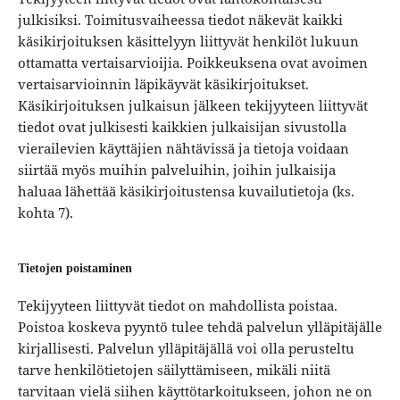
julkisiksi. Toimitusvaiheessa tiedot näkevät kaikki
käsikirjoituksen käsittelyyn liittyvät henkilöt lukuun
ottamatta vertaisarvioijia. Poikkeuksena ovat avoimen
vertaisarvioinnin läpikäyvät käsikirjoitukset.
Käsikirjoituksen julkaisun jälkeen tekijyyteen liittyvät
tiedot ovat julkisesti kaikkien julkaisijan sivustolla
vierailevien käyttäjien nähtävissä ja tietoja voidaan
siirtää myös muihin palveluihin, joihin julkaisija
haluaa lähettää käsikirjoitustensa kuvailutietoja (ks.
kohta 7).
Tietojen poistaminen
Tekijyyteen liittyvät tiedot on mahdollista poistaa.
Poistoa koskeva pyyntö tulee tehdä palvelun ylläpitäjälle
kirjallisesti. Palvelun ylläpitäjällä voi olla perusteltu
tarve henkilötietojen säilyttämiseen, mikäli niitä
tarvitaan vielä siihen käyttötarkoitukseen, johon ne on