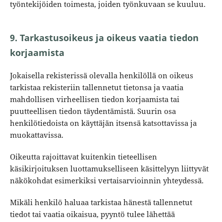
työntekijöiden toimesta, joiden työnkuvaan se kuuluu.
9. Tarkastusoikeus ja oikeus vaatia tiedon
korjaamista
Jokaisella rekisterissä olevalla henkilöllä on oikeus
tarkistaa rekisteriin tallennetut tietonsa ja vaatia
mahdollisen virheellisen tiedon korjaamista tai
puutteellisen tiedon täydentämistä. Suurin osa
henkilötiedoista on käyttäjän itsensä katsottavissa ja
muokattavissa.
Oikeutta rajoittavat kuitenkin tieteellisen
käsikirjoituksen luottamukselliseen käsittelyyn liittyvät
näkökohdat esimerkiksi vertaisarvioinnin yhteydessä.
Mikäli henkilö haluaa tarkistaa hänestä tallennetut
tiedot tai vaatia oikaisua, pyyntö tulee lähettää