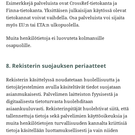
Esimerkkejä palveluista ovat CrossRef-tietokanta ja
Finna-tietokanta. Yksittäisen julkaisijan käytössä olevat
tietokannat voivat vaihdella. Osa palveluista voi sijaita
myös EU:n tai ETA:n ulkopuolella.
Muita henkilötietoja ei luovuteta kolmansille
osapuolille.
8. Rekisterin suojauksen periaatteet
Rekisterin käsittelyssä noudatetaan huolellisuutta ja
tietojärjestelmien avulla käsiteltävät tiedot suojataan
asianmukaisesti. Palvelimen laitteiston fyysisestä ja
digitaalisesta tietoturvasta huolehditaan
asiaankuuluvasti. Rekisterinpitäjät huolehtivat siitä, että
tallennettuja tietoja sekä palvelimien käyttöoikeuksia ja
muita henkilötietojen turvallisuuden kannalta kriittisiä
tietoja käsitellään luottamuksellisesti ja vain niiden