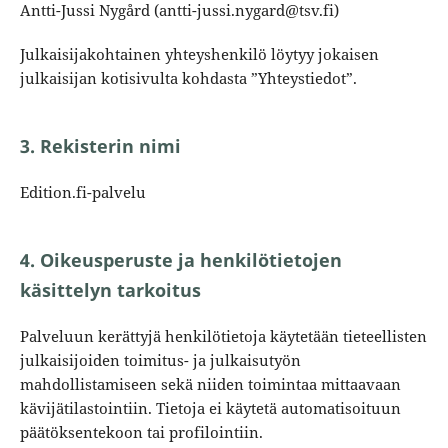
Antti-Jussi Nygård (antti-jussi.nygard@tsv.fi)
Julkaisijakohtainen yhteyshenkilö löytyy jokaisen
julkaisijan kotisivulta kohdasta ”Yhteystiedot”.
3. Rekisterin nimi
Edition.fi-palvelu
4. Oikeusperuste ja henkilötietojen
käsittelyn tarkoitus
Palveluun kerättyjä henkilötietoja käytetään tieteellisten
julkaisijoiden toimitus- ja julkaisutyön
mahdollistamiseen sekä niiden toimintaa mittaavaan
kävijätilastointiin. Tietoja ei käytetä automatisoituun
päätöksentekoon tai profilointiin.