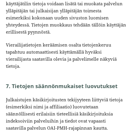
käyttäjätilin tietoja voidaan lisätä tai muokata palvelun
ylläpitäjän tai julkaisijan ylläpitäjän toimesta
esimerkiksi kokonaan uuden sivuston luomisen
yhteydessä. Tietojen muokkaus tehdään tällöin käyttäjän
erillisestä pyynnöstä.
Vierailijatietojen keräämisen osalta tietojenkeruu
tapahtuu automaattisesti käyttämällä hyväksi
vierailijasta saatavilla olevia ja palvelimelle näkyviä
tietoja.
7. Tietojen säännönmukaiset luovutukset
Julkaistujen käsikirjoitusten tekijyyteen liittyviä tietoja
(esimerkiksi nimi ja affiliaatio) luovutetaan
säännöllisesti erilaisiin tieteellisiä käsikirjoituksia
indeksoiviin palveluihin ja tiedot ovat vapaasti
saatavilla palvelun OAI-PMH-rajapinnan kautta.