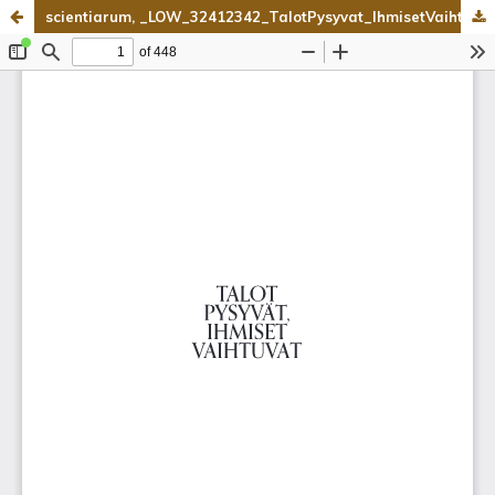
scientiarum, _LOW_32412342_TalotPysyvat_IhmisetVaihtuvat_korjattu_SISUS_176x250mm_2_painos.pdf