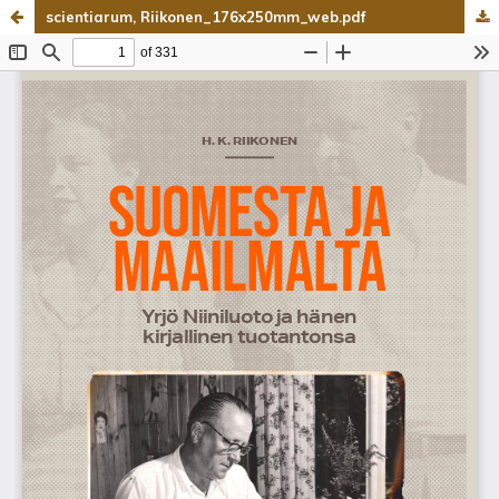
scientiarum, Riikonen_176x250mm_web.pdf