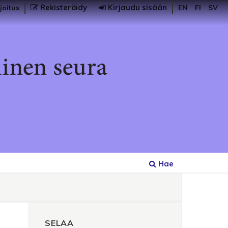
Rekisteröidy
Kirjaudu sisään
joitus
EN
FI
SV
Hae
SELAA