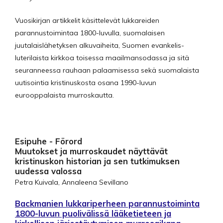
Vuosikirjan artikkelit käsittelevät lukkareiden
parannustoimintaa 1800-luvulla, suomalaisen
juutalaislähetyksen alkuvaiheita, Suomen evankelis-
luterilaista kirkkoa toisessa maailmansodassa ja sitä
seuranneessa rauhaan palaamisessa sekä suomalaista
uutisointia kristinuskosta osana 1990-luvun
eurooppalaista murroskautta.
Esipuhe - Förord
Muutokset ja murroskaudet näyttävät
kristinuskon historian ja sen tutkimuksen
uudessa valossa
Petra Kuivala, Annaleena Sevillano
Backmanien lukkariperheen parannustoiminta
1800-luvun puolivälissä lääketieteen ja