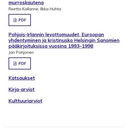
murroskautena
Reetta Kallanne, Ilkka Huhta
PDF
Pohjois-Irlannin levottomuudet, Euroopan
yhdentyminen ja kristinusko Helsingin Sanomien
pääkirjoituksissa vuosina 1993–1998
Jan Pohjonen
PDF
Katsaukset
Kirja-arviot
Kulttuuriarviot