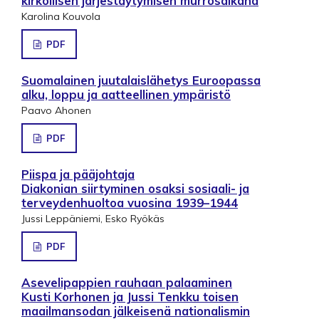
kirkollisen järjestäytymisen murrosaikana
Karolina Kouvola
PDF
Suomalainen juutalaislähetys Euroopassa
alku, loppu ja aatteellinen ympäristö
Paavo Ahonen
PDF
Piispa ja pääjohtaja
Diakonian siirtyminen osaksi sosiaali- ja
terveydenhuoltoa vuosina 1939–1944
Jussi Leppäniemi, Esko Ryökäs
PDF
Asevelipappien rauhaan palaaminen
Kusti Korhonen ja Jussi Tenkku toisen
maailmansodan jälkeisenä nationalismin