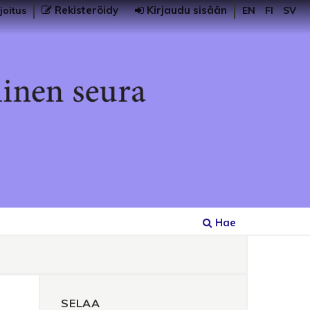
Rekisteröidy
Kirjaudu sisään
joitus
EN
FI
SV
Hae
SELAA