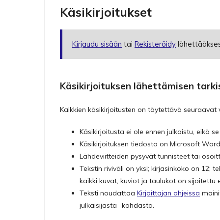
Käsikirjoitukset
Kirjaudu sisään
tai
Rekisteröidy
lähettääksesi
Käsikirjoituksen lähettämisen tarki
Kaikkien käsikirjoitusten on täytettävä seuraavat
Käsikirjoitusta ei ole ennen julkaistu, eikä se 
Käsikirjoituksen tiedosto on Microsoft W
Lähdeviitteiden pysyvät tunnisteet tai osoit
Tekstin riviväli on yksi; kirjasinkoko on 12; t
kaikki kuvat, kuviot ja taulukot on sijoitettu 
Teksti noudattaa
Kirjoittajan ohjeissa
mainit
julkaisijasta -kohdasta.