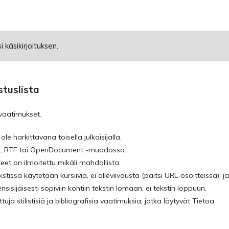
 käsikirjoituksen.
stuslista
 vaatimukset.
ole harkittavana toisella julkaisijalla.
ord, RTF tai OpenDocument -muodossa.
teet on ilmoitettu mikäli mahdollista.
ekstissä käytetään kursiivia, ei alleviivausta (paitsi URL-osoitteissa); ja
ensisijaisesti sopiviin kohtiin tekstin lomaan, ei tekstin loppuun.
tuja stilistisiä ja bibliografisia vaatimuksia, jotka löytyvät Tietoa