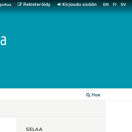
Rekisteröidy
Kirjaudu sisään
joitus
EN
FI
SV
Hae
SELAA