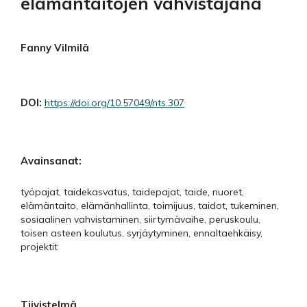
elämäntaitojen vahvistajana
Fanny Vilmilä
DOI:
https://doi.org/10.57049/nts.307
Avainsanat:
työpajat, taidekasvatus, taidepajat, taide, nuoret,
elämäntaito, elämänhallinta, toimijuus, taidot, tukeminen,
sosiaalinen vahvistaminen, siirtymävaihe, peruskoulu,
toisen asteen koulutus, syrjäytyminen, ennaltaehkäisy,
projektit
Tiivistelmä