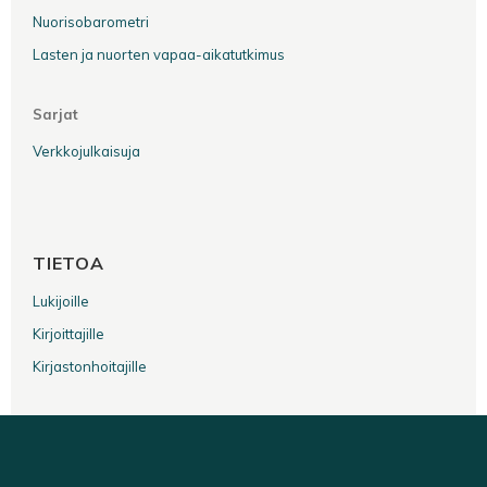
Nuorisobarometri
Lasten ja nuorten vapaa-aikatutkimus
Sarjat
Verkkojulkaisuja
TIETOA
Lukijoille
Kirjoittajille
Kirjastonhoitajille