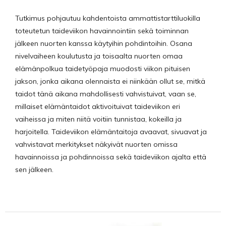
Tutkimus pohjautuu kahdentoista ammattistarttiluokilla
toteutetun taideviikon havainnointiin sekä toiminnan
jälkeen nuorten kanssa käytyihin pohdintoihin. Osana
nivelvaiheen koulutusta ja toisaalta nuorten omaa
elämänpolkua taidetyöpaja muodosti viikon pituisen
jakson, jonka aikana olennaista ei niinkään ollut se, mitkä
taidot tänä aikana mahdollisesti vahvistuivat, vaan se,
millaiset elämäntaidot aktivoituivat taideviikon eri
vaiheissa ja miten niitä voitiin tunnistaa, kokeilla ja
harjoitella. Taideviikon elämäntaitoja avaavat, sivuavat ja
vahvistavat merkitykset näkyivät nuorten omissa
havainnoissa ja pohdinnoissa sekä taideviikon ajalta että
sen jälkeen.