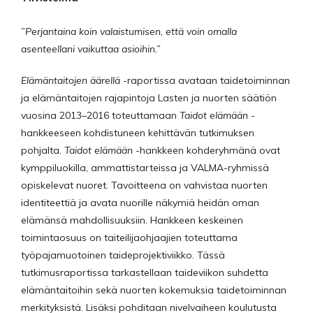
”Perjantaina koin valaistumisen, että voin omalla
asenteellani vaikuttaa asioihin.”
Elämäntaitojen äärellä
-raportissa avataan taidetoiminnan
ja elämäntaitojen rajapintoja Lasten ja nuorten säätiön
vuosina 2013–2016 toteuttamaan
Taidot elämään
-
hankkeeseen kohdistuneen kehittävän tutkimuksen
pohjalta.
Taidot elämään
-hankkeen kohderyhmänä ovat
kymppiluokilla, ammattistarteissa ja VALMA-ryhmissä
opiskelevat nuoret. Tavoitteena on vahvistaa nuorten
identiteettiä ja avata nuorille näkymiä heidän oman
elämänsä mahdollisuuksiin. Hankkeen keskeinen
toimintaosuus on taiteilijaohjaajien toteuttama
työpajamuotoinen taideprojektiviikko. Tässä
tutkimusraportissa tarkastellaan taideviikon suhdetta
elämäntaitoihin sekä nuorten kokemuksia taidetoiminnan
merkityksistä. Lisäksi pohditaan nivelvaiheen koulutusta