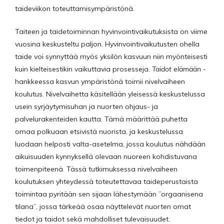
taideviikon toteuttamisympäristönä.
Taiteen ja taidetoiminnan hyvinvointivaikutuksista on viime
vuosina keskusteltu paljon. Hyvinvointivaikutusten ohella
taide voi synnyttää myös yksilön kasvuun niin myönteisesti
kuin kielteisestikin vaikuttavia prosesseja.
Taidot elämään
-
hankkeessa kasvun ympäristönä toimii nivelvaiheen
koulutus. Nivelvaihetta käsitellään yleisessä keskustelussa
usein syrjäytymisuhan ja nuorten ohjaus- ja
palvelurakenteiden kautta. Tämä määrittää puhetta
omaa polkuaan etsivistä nuorista, ja keskustelussa
luodaan helposti valta-asetelma, jossa koulutus nähdään
aikuisuuden kynnyksellä olevaan nuoreen kohdistuvana
toimenpiteenä. Tässä tutkimuksessa nivelvaiheen
koulutuksen yhteydessä toteutettavaa taideperustaista
toimintaa pyritään sen sijaan lähestymään ”orgaanisena
tilana”, jossa tärkeää osaa näyttelevät nuorten omat
tiedot ja taidot sekä mahdolliset tulevaisuudet.