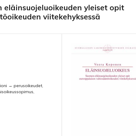
 eläinsuojeluoikeuden yleiset opit
töoikeuden viitekehyksessä
nioni → perusoikeudet,
misoikeussopimus,