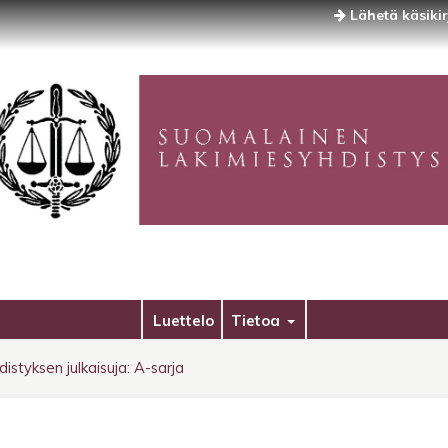
Lähetä käsikir
Luettelo
Tietoa
styksen julkaisuja: A-sarja