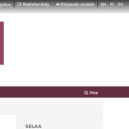
Rekisteröidy
Kirjaudu sisään
joitus
EN
FI
SV
Hae
SELAA