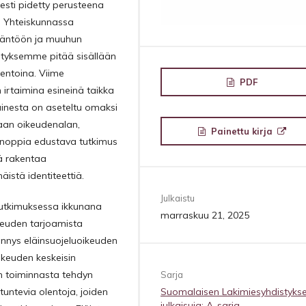
sesti pidetty perusteena
n. Yhteiskunnassa
ädäntöön ja muuhun
estyksemme pitää sisällään
lentoina. Viime
PDF
irtaimina esineinä taikka
ainesta on aseteltu omaksi
aan oikeudenalan,
Painettu kirja
lainoppia edustava tutkimus
kä rakentaa
istä identiteettiä.
Julkaistu
tutkimuksessa ikkunana
marraskuu 21, 2025
keuden tarjoamista
ennys eläinsuojeluoikeuden
uoikeuden keskeisin
n toiminnasta tehdyn
Sarja
Suomalaisen Lakimiesyhdistyks
untevia olentoja, joiden
julkaisuja: A-sarja