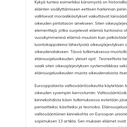
Kykyä tuntea esimerkiksi kärsimystä on historialli
eläinten sisällyttämiseen eettisen harkinnan piirii
vallitsevat moraalikäsitykset vaikuttavat lainsä
oikeuden pintatason ainekseen. Siten oikeusjärj
elementtejä, jotka suojelevat eläimiä tuntoisina o
vuosikymmeninä eläimiä muutoin kuin pelkästään 
luontokappaleina lähestyvää oikeusjärjestyksen 
oikeudenalakseen. Tässä tutkimuksessa muotoill
eläinsuojeluoikeuden, yleiset opit. Teoreettista 
vaalii siten oikeusjärjestyksen systematiikkaa se
eläinsuojeluoikeuden muista oikeudenaloista itsenä
Eurooppalaista valtiosääntöoikeutta käytetään 
oikeuden syvempiin kerrostumiin. Valtiosääntöoi
kiinnekohdista käsin tutkimuksessa esitetään jäs
periaatteiksi, käsitteiksi ja teorioiksi. Eläinsuojel
valtiosääntöinen kiinnekohta on Euroopan unioni
sopimuksen 13 artikla. Sen mukaan eläimet ovat t