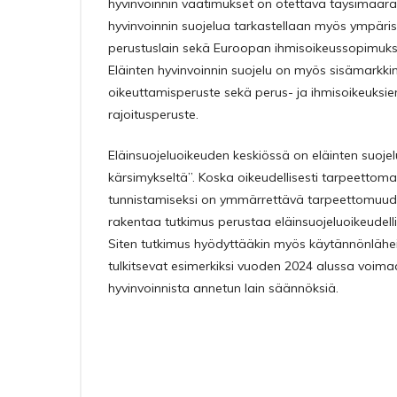
hyvinvoinnin vaatimukset on otettava täysimääräi
hyvinvoinnin suojelua tarkastellaan myös ympäri
perustuslain sekä Euroopan ihmisoikeussopimuk
Eläinten hyvinvoinnin suojelu on myös sisämarkki
oikeuttamisperuste sekä perus- ja ihmisoikeuksi
rajoitusperuste.
Eläinsuojeluoikeuden keskiössä on eläinten suoje
kärsimykseltä”. Koska oikeudellisesti tarpeettom
tunnistamiseksi on ymmärrettävä tarpeettomuuden
rakentaa tutkimus perustaa eläinsuojeluoikeudelli
Siten tutkimus hyödyttääkin myös käytännönlähei
tulkitsevat esimerkiksi vuoden 2024 alussa voimaa
hyvinvoinnista annetun lain säännöksiä.