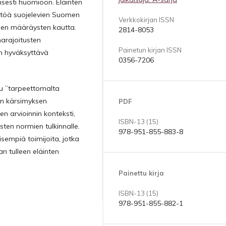
sesti huomioon. Eläinten
stöä suojelevien Suomen
Verkkokirjan ISSN
sen määräysten kautta.
2814-8053
narajoitusten
Painetun kirjan ISSN
en hyväksyttävä
0356-7206
lu ”tarpeettomalta
an kärsimyksen
PDF
 arvioinnin konteksti,
ISBN-13 (15)
sten normien tulkinnalle.
978-951-855-883-8
sempiä toimijoita, jotka
n tulleen eläinten
Painettu kirja
ISBN-13 (15)
978-951-855-882-1