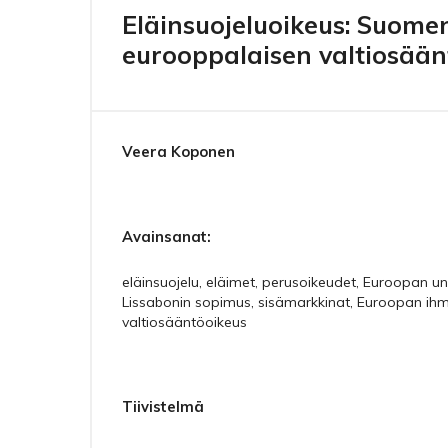
Eläinsuojeluoikeus: Suomen
eurooppalaisen valtiosään
Veera Koponen
Avainsanat:
eläinsuojelu, eläimet, perusoikeudet, Euroopan u
Lissabonin sopimus, sisämarkkinat, Euroopan ih
valtiosääntöoikeus
Tiivistelmä