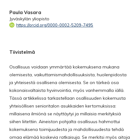
Paula Vasara
Jyväskylän yliopisto
https://orcid.org/0000-0002-5209-7495
Tiivistelmä
Osallisuus voidaan ymmärtää kokemuksena mukana
olemisesta, vaikuttamismahdollisuuksista, huolenpidosta
ja yhteisestä osallisena olemisesta. Se on tärkeä osa
kokonaisvaltaista hyvinvointia, myös vanhemmalla iällä.
Tässä artikkelissa tarkastellaan osallisuuden kokemusta
yhteisöllisen senioritalon asukkaiden kertomuksissa:
millaisena ilmiönä se näyttäytyi ja millaisia merkityksiä
siihen liitettiin. Aineiston pohjalta osallisuus hahmottui
kokemuksena toimijuudesta ja mahdollisuudesta tehdä
omaa elämää koskevia ratkaisuja. Se merkitsi myös aitoja