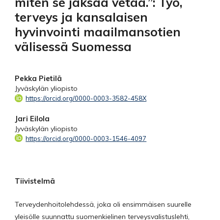
miten se jaksaa vetää.”: Työ,
terveys ja kansalaisen
hyvinvointi maailmansotien
välisessä Suomessa
Pekka Pietilä
Jyväskylän yliopisto
https://orcid.org/0000-0003-3582-458X
Jari Eilola
Jyväskylän yliopisto
https://orcid.org/0000-0003-1546-4097
Tiivistelmä
Terveydenhoitolehdessä, joka oli ensimmäisen suurelle
yleisölle suunnattu suomenkielinen terveysvalistuslehti,