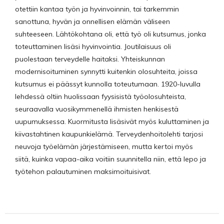
otettiin kantaa työn ja hyvinvoinnin, tai tarkemmin
sanottuna, hyvän ja onnellisen elämän väliseen
suhteeseen. Lähtökohtana oli, että työ oli kutsumus, jonka
toteuttaminen lisäsi hyvinvointia. Joutilaisuus oli
puolestaan terveydelle haitaksi. Yhteiskunnan
modernisoituminen synnytti kuitenkin olosuhteita, joissa
kutsumus ei päässyt kunnolla toteutumaan. 1920-luvulla
lehdessä oltiin huolissaan fyysisistä työolosuhteista,
seuraavalla vuosikymmenellä ihmisten henkisestä
uupumuksessa. Kuormitusta lisäsivät myös kuluttaminen ja
kiivastahtinen kaupunkielämä. Terveydenhoitolehti tarjosi
neuvoja työelämän järjestämiseen, mutta kertoi myös
siitä, kuinka vapaa-aika voitiin suunnitella niin, että lepo ja
työtehon palautuminen maksimoituisivat.