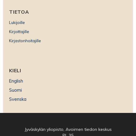
TIETOA
Lukijoille
Kirjoittajille
Kirjastonhoitajille
KIELI
English
Suomi
Svenska
Jyväskylän yliopisto, Avoimen tiedon keskus
PL 35