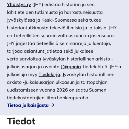
Yhdistys ry
(JHY) edistää historian ja sen
lähitieteiden tutkimusta ja harrastuneisuutta
Jyväskylässä ja Keski-Suomessa sekä tukee
historiantutkimusta tekeviä ihmisiä ja laitoksia. JHY
on Tieteellisten seurain valtuuskunnan jäsenseura.
JHY järjestää tieteellisiä seminaareja ja luentoja,
tarjoaa asiantuntijatietoa sekä julkaisee
vertaisarvioitua Jyväskylän historiallinen arkisto -
julkaisusarjaa ja avointa
J@rgonia
-tiedelehteä. JHY:n
julkaisuja myy
Tiedekirja
. Jyväskylän historiallinen
arkisto -julkaisusarjan ulkoasun ja taittopohjan
uudistamiseen vuonna 2026 on saatu Suomen
tiedekustantajien liiton hankeapuraha.
Tietoa julkaisijasta
Tiedot