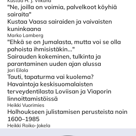
Kustaa H. J. Vilkuna
"Ne, joilla on voimia, palvelkoot köyhiä
sairaita"
Kustaa Vaasa sairaiden ja vaivaisten
kuninkaana
Marko Lamberg
"Ehkä se on Jumalasta, mutta voi se olla
pahoista ihmisistäkin..."
Sairauden kokeminen, tulkinta ja
parantaminen uuden ajan alussa
Jari Eilola
Tauti, tapaturma vai kuolema?
Havaintoja keskisuomalaisten
terveydentilasta Loviisan ja Viaporin
linnoittamistöissä
Heikki Vuorimies
Holhoukseen julistamisen perusteista noin
1600–1985
Heikki Roiko-Jokela