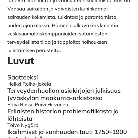
lähteitä; vanhuutta ja vanhuuteen kuolemista; Kustaa
Vaasaa sairaiden ja vaivaisten kuninkaana;
sairauden kokemista, tulkintaa ja parantamista
uuden ajan alussa; Hämeen jalkaväki-rykmentin
keskisuomalaiskomppanioiden sotamiesten
terveydellistä tilaa ja tappioita; holhouksen
julistamisen perusteita.
Luvut
Saatteeksi
Heikki Roiko-Jokela
Terveydenhuollon asiakirjojen julkisuus
Jyväskylän maakunta-arkistossa
Päivi Rossi, Päivi Hirvonen
Erilaisten historian problematiikasta ja
lähteistä
Toivo Nygård
Ikäihmiset ja vanhuuden tauti 1750–1900