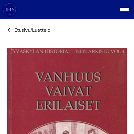
Alkuun
Navi
Etusivu
/
Luettelo