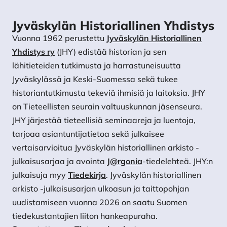
Jyväskylän Historiallinen Yhdistys
Vuonna 1962 perustettu
Jyväskylän Historiallinen
Yhdistys ry
(JHY) edistää historian ja sen
lähitieteiden tutkimusta ja harrastuneisuutta
Jyväskylässä ja Keski-Suomessa sekä tukee
historiantutkimusta tekeviä ihmisiä ja laitoksia. JHY
on Tieteellisten seurain valtuuskunnan jäsenseura.
JHY järjestää tieteellisiä seminaareja ja luentoja,
tarjoaa asiantuntijatietoa sekä julkaisee
vertaisarvioitua Jyväskylän historiallinen arkisto -
julkaisusarjaa ja avointa
J@rgonia
-tiedelehteä. JHY:n
julkaisuja myy
Tiedekirja
. Jyväskylän historiallinen
arkisto -julkaisusarjan ulkoasun ja taittopohjan
uudistamiseen vuonna 2026 on saatu Suomen
tiedekustantajien liiton hankeapuraha.