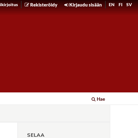
kirjoitus
Rekisteröidy
Kirjaudu sisään
EN
FI
SV
Hae
SELAA