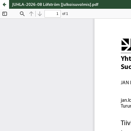
JUHLA-2026-08 Löfström [Julkaisuvalmis].pdf