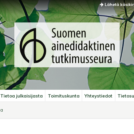
Lähetä käsikir
Tietoa julkaisijasta
Toimituskunta
Yhteystiedot
Tietosu
ia