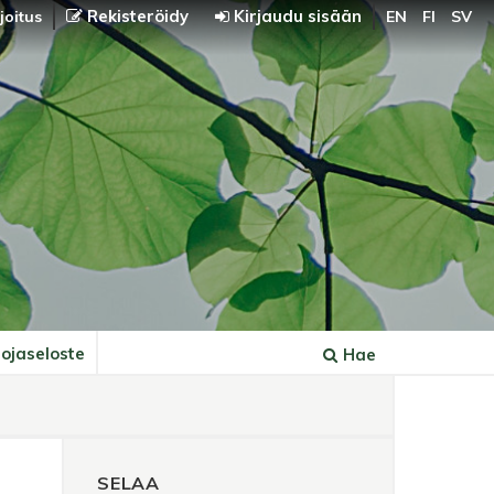
Rekisteröidy
Kirjaudu sisään
joitus
EN
FI
SV
ojaseloste
Hae
SELAA