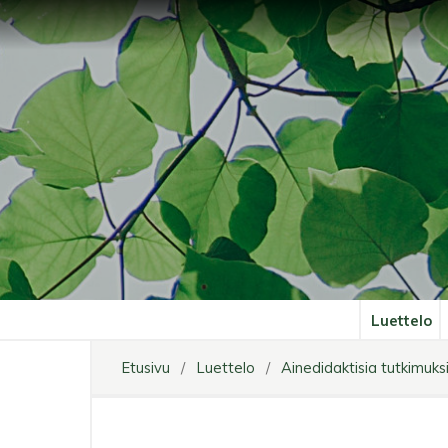
Luettelo
Etusivu
/
Luettelo
/
Ainedidaktisia tutkimuks