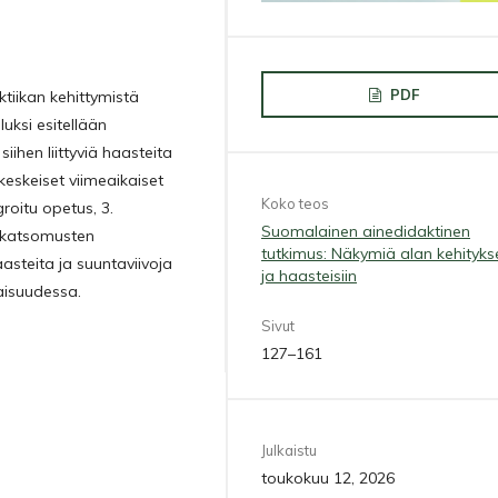
PDF
tiikan kehittymistä
luksi esitellään
ihen liittyviä haasteita
keskeiset viimeaikaiset
Koko teos
roitu opetus, 3.
Suomalainen ainedidaktinen
. katsomusten
tutkimus: Näkymiä alan kehityk
asteita ja suuntaviivoja
ja haasteisiin
aisuudessa.
Sivut
127–161
Julkaistu
toukokuu 12, 2026