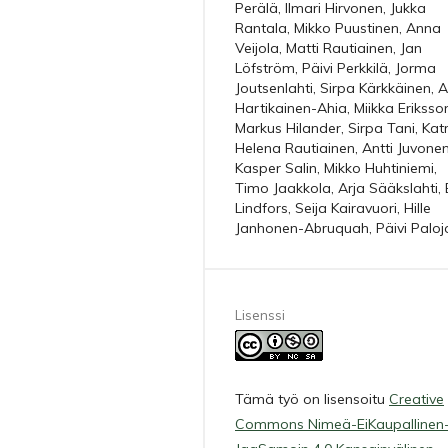
Perälä, Ilmari Hirvonen, Jukka
Rantala, Mikko Puustinen, Anna
Veijola, Matti Rautiainen, Jan
Löfström, Päivi Perkkilä, Jorma
Joutsenlahti, Sirpa Kärkkäinen, 
Hartikainen-Ahia, Miikka Eriksso
Markus Hilander, Sirpa Tani, Katr
Helena Rautiainen, Antti Juvonen
Kasper Salin, Mikko Huhtiniemi,
Timo Jaakkola, Arja Sääkslahti, 
Lindfors, Seija Kairavuori, Hille
Janhonen-Abruquah, Päivi Paloj
Lisenssi
Tämä työ on lisensoitu
Creative
Commons Nimeä-EiKaupallinen