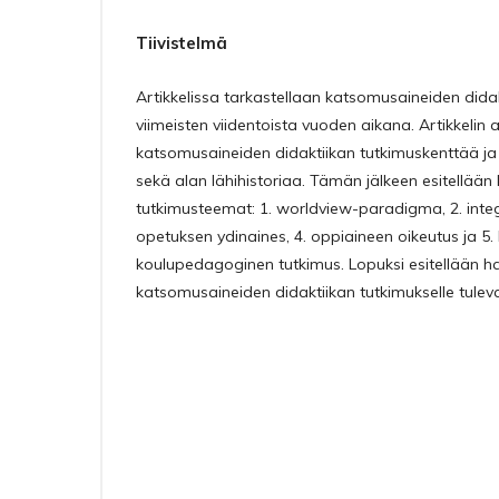
Tiivistelmä
Artikkelissa tarkastellaan katsomusaineiden didak
viimeisten viidentoista vuoden aikana. Artikkelin a
katsomusaineiden didaktiikan tutkimuskenttää ja si
sekä alan lähihistoriaa. Tämän jälkeen esitellään 
tutkimusteemat: 1. worldview-paradigma, 2. integ
opetuksen ydinaines, 4. oppiaineen oikeutus ja 5
koulupedagoginen tutkimus. Lopuksi esitellään ha
katsomusaineiden didaktiikan tutkimukselle tulev