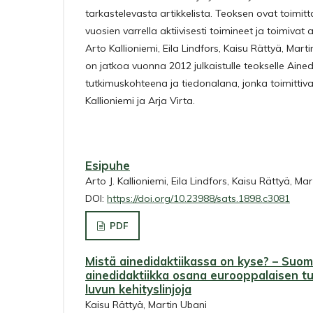
tarkastelevasta artikkelista. Teoksen ovat toimi
vuosien varrella aktiivisesti toimineet ja toimivat a
Arto Kallioniemi, Eila Lindfors, Kaisu Rättyä, Marti
on jatkoa vuonna 2012 julkaistulle teokselle Ained
tutkimuskohteena ja tiedonalana, jonka toimittiva
Kallioniemi ja Arja Virta.
Esipuhe
Arto J. Kallioniemi, Eila Lindfors, Kaisu Rättyä, Mar
DOI:
https://doi.org/10.23988/sats.1898.c3081
PDF
Mistä ainedidaktiikassa on kyse? – Suom
ainedidaktiikka osana eurooppalaisen t
luvun kehityslinjoja
Kaisu Rättyä, Martin Ubani