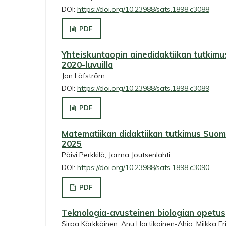
DOI:
https://doi.org/10.23988/sats.1898.c3088
PDF
Yhteiskuntaopin ainedidaktiikan tutki
2020-luvuilla
Jan Löfström
DOI:
https://doi.org/10.23988/sats.1898.c3089
PDF
Matematiikan didaktiikan tutkimus Suo
2025
Päivi Perkkilä, Jorma Joutsenlahti
DOI:
https://doi.org/10.23988/sats.1898.c3090
PDF
Teknologia-avusteinen biologian opetus
Sirpa Kärkkäinen, Anu Hartikainen-Ahia, Miikka Er