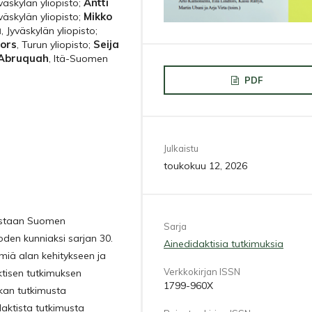
Antti
väskylän yliopisto
;
Mikko
väskylän yliopisto
;
a
,
Jyväskylän yliopisto
;
fors
Seija
,
Turun yliopisto
;
-Abruquah
,
Itä-Suomen
PDF
Julkaistu
toukokuu 12, 2026
kaistaan Suomen
Sarja
den kunniaksi sarjan 30.
Ainedidaktisia tutkimuksia
miä alan kehitykseen ja
Verkkokirjan ISSN
ktisen tutkimuksen
1799-960X
ikan tutkimusta
daktista tutkimusta