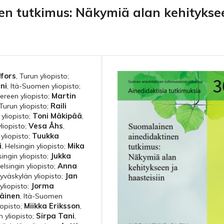
en tutkimus: Näkymiä alan kehitykse
dfors
,
Turun yliopisto
;
ni
,
Itä-Suomen yliopisto
;
Martin
reen yliopisto
;
Raili
Turun yliopisto
;
Toni Mäkipää
 yliopisto
;
,
Vesa Åhs
yliopisto
;
,
Tuukka
 yliopisto
;
i
Mika
,
Helsingin yliopisto
;
Jukka
singin yliopisto
;
Anna
elsingin yliopisto
;
Jan
Jyväskylän yliopisto
;
Jorma
yliopisto
;
äinen
,
Itä-Suomen
Miikka Eriksson
opisto
;
,
Sirpa Tani
n yliopisto
;
,