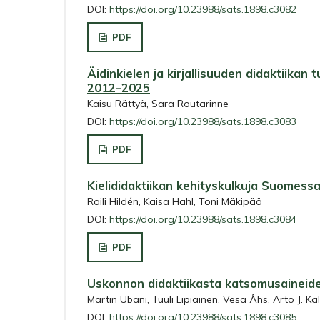
DOI:
https://doi.org/10.23988/sats.1898.c3082
PDF
Äidinkielen ja kirjallisuuden didaktiika
2012–2025
Kaisu Rättyä, Sara Routarinne
DOI:
https://doi.org/10.23988/sats.1898.c3083
PDF
Kielididaktiikan kehityskulkuja Suomes
Raili Hildén, Kaisa Hahl, Toni Mäkipää
DOI:
https://doi.org/10.23988/sats.1898.c3084
PDF
Uskonnon didaktiikasta katsomusaineide
Martin Ubani, Tuuli Lipiäinen, Vesa Åhs, Arto J. Kal
DOI:
https://doi.org/10.23988/sats.1898.c3085