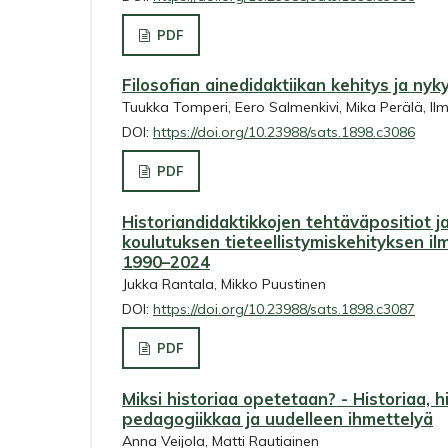
PDF
Filosofian ainedidaktiikan kehitys ja ny
Tuukka Tomperi, Eero Salmenkivi, Mika Perälä, Il
DOI:
https://doi.org/10.23988/sats.1898.c3086
PDF
Historiandidaktikkojen tehtäväpositiot ja
koulutuksen tieteellistymiskehityksen i
1990–2024
Jukka Rantala, Mikko Puustinen
DOI:
https://doi.org/10.23988/sats.1898.c3087
PDF
Miksi historiaa opetetaan? - Historiaa, h
pedagogiikkaa ja uudelleen ihmettelyä
Anna Veijola, Matti Rautiainen