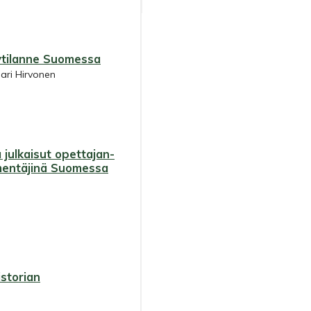
kytilanne Suomessa
mari Hirvonen
 julkaisut opettajan-
lmentäjinä Suomessa
istorian