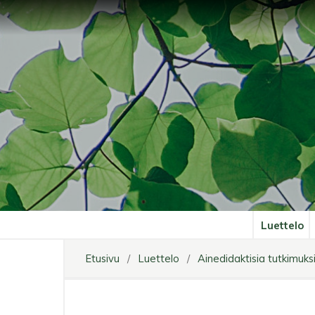
Luettelo
Etusivu
/
Luettelo
/
Ainedidaktisia tutkimuks