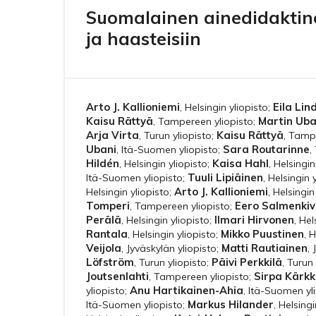
Suomalainen ainedidaktin
ja haasteisiin
Arto J. Kallioniemi
Eila Lin
,
Helsingin yliopisto
;
Kaisu Rättyä
Martin Uba
,
Tampereen yliopisto
;
Arja Virta
Kaisu Rättyä
,
Turun yliopisto
;
,
Tampe
Ubani
Sara Routarinne
,
Itä-Suomen yliopisto
;
,
Hildén
Kaisa Hahl
,
Helsingin yliopisto
;
,
Helsingin
Tuuli Lipiäinen
Itä-Suomen yliopisto
;
,
Helsingin 
Arto J. Kallioniemi
Helsingin yliopisto
;
,
Helsingin
Tomperi
Eero Salmenkiv
,
Tampereen yliopisto
;
Perälä
Ilmari Hirvonen
,
Helsingin yliopisto
;
,
Hel
Rantala
Mikko Puustinen
,
Helsingin yliopisto
;
,
H
Veijola
Matti Rautiainen
,
Jyväskylän yliopisto
;
,
Löfström
Päivi Perkkilä
,
Turun yliopisto
;
,
Turun 
Joutsenlahti
Sirpa Kärkk
,
Tampereen yliopisto
;
Anu Hartikainen-Ahia
yliopisto
;
,
Itä-Suomen yli
Markus Hilander
Itä-Suomen yliopisto
;
,
Helsingi