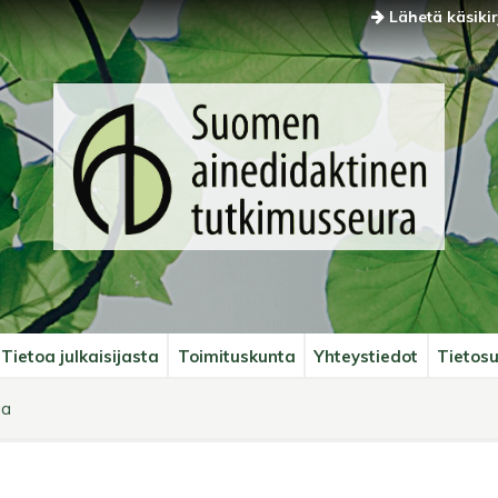
Lähetä käsikir
Tietoa julkaisijasta
Toimituskunta
Yhteystiedot
Tietosu
ia