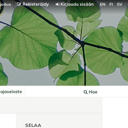
Rekisteröidy
Kirjaudu sisään
joitus
EN
FI
SV
ojaseloste
Hae
SELAA