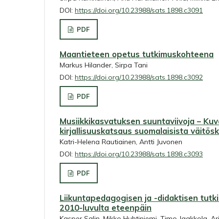
DOI:
https://doi.org/10.23988/sats.1898.c3091
PDF
Maantieteen opetus tutkimuskohteena
Markus Hilander, Sirpa Tani
DOI:
https://doi.org/10.23988/sats.1898.c3092
PDF
Musiikkikasvatuksen suuntaviivoja – Kuv
kirjallisuuskatsaus suomalaisista väitös
Katri-Helena Rautiainen, Antti Juvonen
DOI:
https://doi.org/10.23988/sats.1898.c3093
PDF
Liikuntapedagogisen ja -didaktisen tutk
2010-luvulta eteenpäin
Kasper Salin, Mikko Huhtiniemi, Timo Jaakkola, Ar