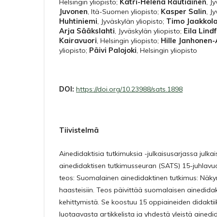
Katri-Helena Rautiainen
Helsingin yliopisto
;
,
Jy
Juvonen
Kasper Salin
,
Itä-Suomen yliopisto
;
,
Jy
Huhtiniemi
Timo Jaakkol
,
Jyväskylän yliopisto
;
Arja Sääkslahti
Eila Lind
,
Jyväskylän yliopisto
;
Kairavuori
Hille Janhonen
,
Helsingin yliopisto
;
Päivi Palojoki
yliopisto
;
,
Helsingin yliopisto
DOI:
https://doi.org/10.23988/sats.1898
Tiivistelmä
Ainedidaktisia tutkimuksia -julkaisusarjassa jul
ainedidaktisen tutkimusseuran (SATS) 15-juhlavuo
teos: Suomalainen ainedidaktinen tutkimus: Näky
haasteisiin. Teos päivittää suomalaisen ainedida
kehittymistä. Se koostuu 15 oppiaineiden didakti
luotaavasta artikkelista ja yhdestä yleistä ainedi