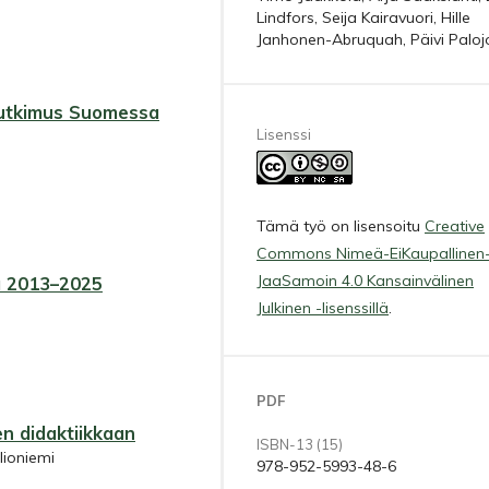
Lindfors, Seija Kairavuori, Hille
Janhonen-Abruquah, Päivi Paloj
n tutkimus Suomessa
Lisenssi
Tämä työ on lisensoitu
Creative
Commons Nimeä-EiKaupallinen
JaaSamoin 4.0 Kansainvälinen
sa 2013–2025
Julkinen -lisenssillä
.
PDF
n didaktiikkaan
ISBN-13 (15)
lioniemi
978-952-5993-48-6