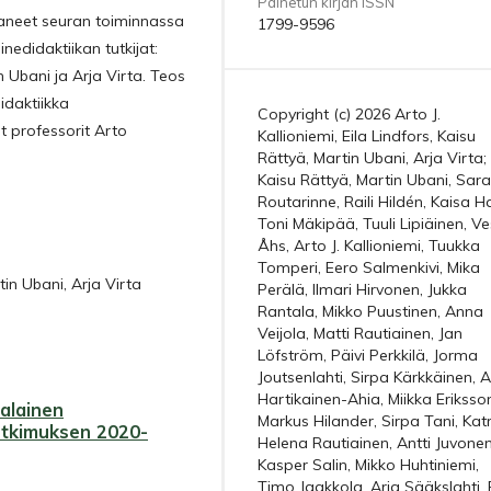
Painetun kirjan ISSN
ttaneet seuran toiminnassa
1799-9596
inedidaktiikan tutkijat:
n Ubani ja Arja Virta. Teos
idaktiikka
Copyright (c) 2026 Arto J.
t professorit Arto
Kallioniemi, Eila Lindfors, Kaisu
Rättyä, Martin Ubani, Arja Virta;
Kaisu Rättyä, Martin Ubani, Sara
Routarinne, Raili Hildén, Kaisa Ha
Toni Mäkipää, Tuuli Lipiäinen, V
Åhs, Arto J. Kallioniemi, Tuukka
Tomperi, Eero Salmenkivi, Mika
tin Ubani, Arja Virta
Perälä, Ilmari Hirvonen, Jukka
Rantala, Mikko Puustinen, Anna
Veijola, Matti Rautiainen, Jan
Löfström, Päivi Perkkilä, Jorma
Joutsenlahti, Sirpa Kärkkäinen, 
Hartikainen-Ahia, Miikka Eriksso
alainen
Markus Hilander, Sirpa Tani, Katr
utkimuksen 2020-
Helena Rautiainen, Antti Juvonen
Kasper Salin, Mikko Huhtiniemi,
Timo Jaakkola, Arja Sääkslahti, 