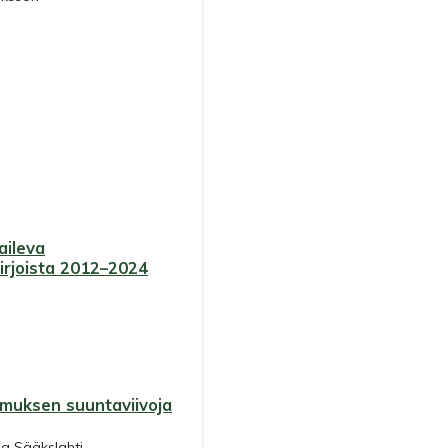
aileva
kirjoista 2012–2024
imuksen suuntaviivoja
ja Sääkslahti